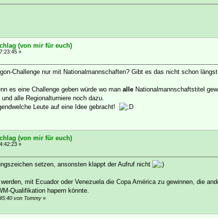
chlag (von mir für euch)
7:23:45 »
tagon-Challenge nur mit Nationalmannschaften? Gibt es das nicht schon längst
enn es eine Challenge geben würde wo man
alle
Nationalmannschaftstitel ge
e und alle Regionalturniere noch dazu.
rgendwelche Leute auf eine Idee gebracht!
chlag (von mir für euch)
4:42:23 »
rungszeichen setzen, ansonsten klappt der Aufruf nicht
 werden, mit Ecuador oder Venezuela die Copa América zu gewinnen, die an
WM-Qualifikation hapern könnte.
4:45:40 von Tommy
»