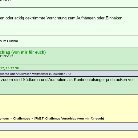
en oder eckig gekrümmte Vorrichtung zum Aufhängen oder Einhaken
s im Fußball
chlag (von mir für euch)
1:19:20 »
017, 19:27:38
korea oder Australien weltmeister zu ewerden? Ui
 zudem sind Südkorea und Australien als Kontinentalsieger ja eh außen vor.
lenges
>
Challenges
>
[FM17] Challenge Vorschlag (von mir für euch)