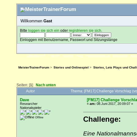
Willkommen
Gast
Bitte
loggen sie sich ein
oder
registrieren sie sich
.
Einloggen mit Benutzername, Passwort und Sitzungslänge
ÜBERSICHT
HILFE
SUCHE
FAQ
FORENREGELN
SPENDEN
EI
MeisterTrainerForum
>
Stories und Onlinespiel
>
Stories, Lets Plays und Chal
Seiten: [
1
]
Nach unten
Autor
Thema: [FM17] Challenge Vorschlag (vo
Dave
[FM17] Challenge Vorschla
Researcher
«
am:
08.Juni 2017, 20:09:07 »
Nationalspieler
Challenge:
Offline
Eine Nationalmannsc