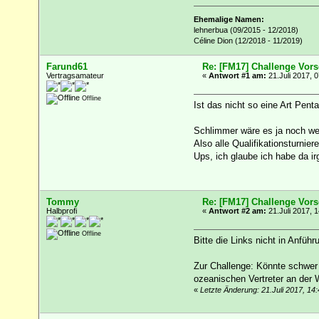
Ehemalige Namen:
lehnerbua (09/2015 - 12/2018)
Céline Dion (12/2018 - 11/2019)
Farund61
Re: [FM17] Challenge Vors
Vertragsamateur
«
Antwort #1 am:
21.Juli 2017, 0
Offline
Ist das nicht so eine Art Pen
Schlimmer wäre es ja noch w
Also alle Qualifikationsturnier
Ups, ich glaube ich habe da i
Tommy
Re: [FM17] Challenge Vors
Halbprofi
«
Antwort #2 am:
21.Juli 2017, 1
Offline
Bitte die Links nicht in Anfüh
Zur Challenge: Könnte schwer
ozeanischen Vertreter an der 
«
Letzte Änderung: 21.Juli 2017, 1