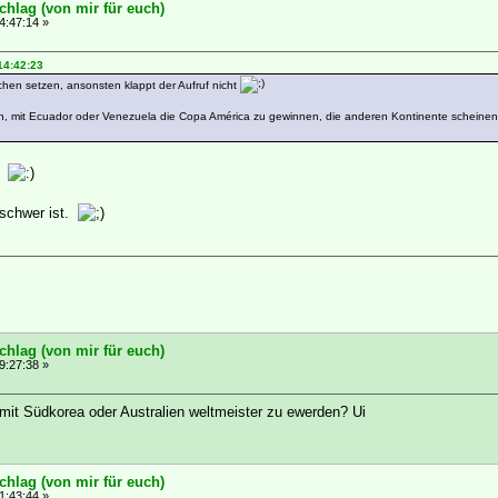
chlag (von mir für euch)
4:47:14 »
14:42:23
ichen setzen, ansonsten klappt der Aufruf nicht
, mit Ecuador oder Venezuela die Copa América zu gewinnen, die anderen Kontinente scheinen
r.
 schwer ist.
chlag (von mir für euch)
9:27:38 »
mit Südkorea oder Australien weltmeister zu ewerden? Ui
chlag (von mir für euch)
1:43:44 »