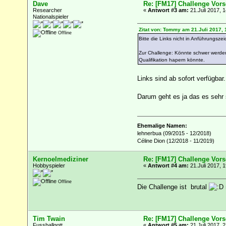
Dave
Re: [FM17] Challenge Vors
Researcher
«
Antwort #3 am:
21.Juli 2017, 1
Nationalspieler
Zitat von: Tommy am 21.Juli 2017, 
Offline
Bitte die Links nicht in Anführungsze
Zur Challenge: Könnte schwer werden
Qualifikation hapern könnte.
Links sind ab sofort verfügba
Darum geht es ja das es sehr
Ehemalige Namen:
lehnerbua (09/2015 - 12/2018)
Céline Dion (12/2018 - 11/2019)
Kernoelmediziner
Re: [FM17] Challenge Vors
Hobbyspieler
«
Antwort #4 am:
21.Juli 2017, 1
Offline
Die Challenge ist brutal
Tim Twain
Re: [FM17] Challenge Vors
Fussballgott
«
Antwort #5 am:
21.Juli 2017, 2