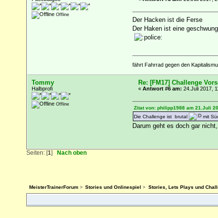
Offline
Der Hacken ist die Ferse
Der Haken ist eine geschwung
fährt Fahrrad gegen den Kapitalismu
Tommy
Re: [FM17] Challenge Vors
Halbprofi
«
Antwort #6 am:
24.Juli 2017, 1
Offline
Zitat von: philipp1988 am 21.Juli 2
Die Challenge ist brutal
mit Süd
Darum geht es doch gar nicht,
Seiten: [
1
]
Nach oben
MeisterTrainerForum
>
Stories und Onlinespiel
>
Stories, Lets Plays und Chal