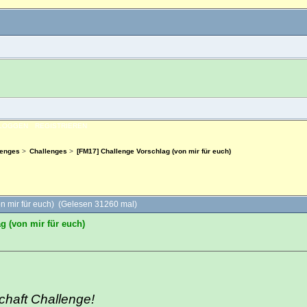
NLOGGEN
REGISTRIEREN
lenges
>
Challenges
>
[FM17] Challenge Vorschlag (von mir für euch)
n mir für euch) (Gelesen 31260 mal)
g (von mir für euch)
haft Challenge!