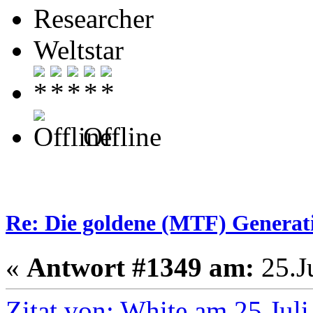
Researcher
Weltstar
Offline
Re: Die goldene (MTF) Generati
«
Antwort #1349 am:
25.Ju
Zitat von: White am 25.Jul