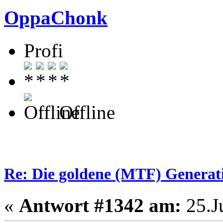
OppaChonk
Profi
Offline
Re: Die goldene (MTF) Generati
«
Antwort #1342 am:
25.Ju