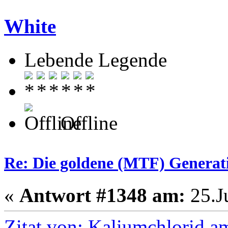
White
Lebende Legende
Offline
Re: Die goldene (MTF) Generati
«
Antwort #1348 am:
25.Ju
Zitat von: Kaliumchlorid a