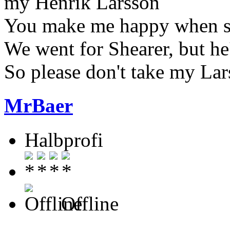
my Henrik Larsson
You make me happy when sk
We went for Shearer, but he
So please don't take my La
MrBaer
Halbprofi
Offline