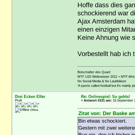
Hoffe dass dies ga
schockierend war d
Ajax Amsterdam hat
einen einzigen Mitar
Keine Ahnung wie s
Vorbestellt hab ich tro
Botschafter des Quan!
MTF U20 Weltmeister 2011 + MTF Afri
No Social Media & No Laubbläser
'A sports called football but it's mainly p
Drei Ecken Elfer
Re: Onlinespiel: So gehts!
Profi
«
Antwort #231 am:
16.September 2
Offline
Zitat von: Der Baske a
Bin etwas schockiert.
Gestern mit zwei weitere
Bug ein, den ich bisher 