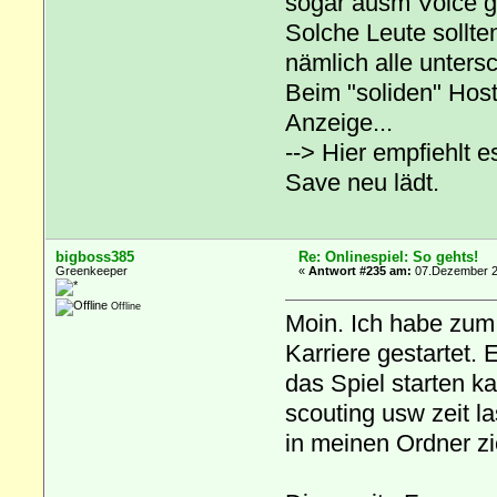
sogar ausm Voice ge
Solche Leute sollte
nämlich alle unters
Beim "soliden" Host
Anzeige...
--> Hier empfiehlt 
Save neu lädt.
bigboss385
Re: Onlinespiel: So gehts!
Greenkeeper
«
Antwort #235 am:
07.Dezember 20
Offline
Moin. Ich habe zum 
Karriere gestartet. 
das Spiel starten ka
scouting usw zeit l
in meinen Ordner zi