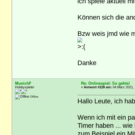
ich spiele aktuell m
Können sich die and
Bzw weis jmd wie m
Danke
MunichF
Re: Onlinespiel: So gehts!
Hobbyspieler
«
Antwort #228 am:
04.März 2021, 
Offline
Hallo Leute, ich ha
Wenn ich mit ein p
Timer haben ... wie
zum Beispiel ein Mi