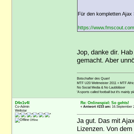
Für den kompletten Ajax 
https://www.fmscout.com
Jop, danke dir. Hab
gemacht. Aber unnö
Botschafter des Quan!
MTF U20 Weltmeister 2011 + MTF Afri
No Social Media & No Laubbläser
'A sports called football but it's mainly p
D4n1v4l
Re: Onlinespiel: So gehts!
Co-Admin
«
Antwort #233 am:
16.September 2
Weltstar
Ja gut. Das mit Aja
Offline
Lizenzen. Von dem 