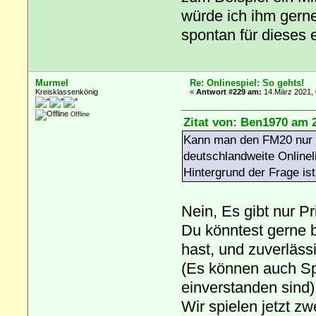
würde ich ihm gern
spontan für dieses 
Murmel
Re: Onlinespiel: So gehts!
Kreisklassenkönig
«
Antwort #229 am:
14.März 2021, 
Offline
Zitat von: Ben1970 am 
Kann man den FM20 nur g
deutschlandweite Onlinel
Hintergrund der Frage is
Nein, Es gibt nur Pr
Du könntest gerne 
hast, und zuverlässi
(Es können auch Spi
einverstanden sind)
Wir spielen jetzt zw