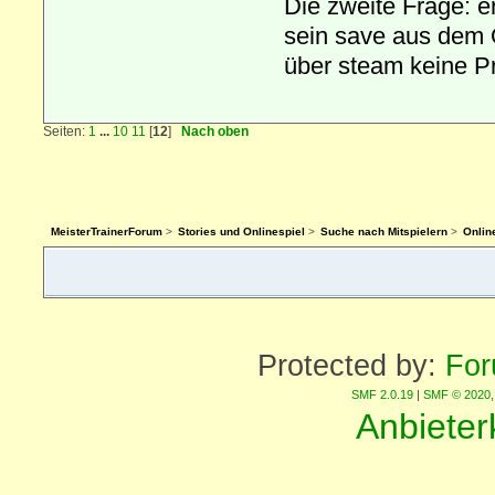
Die zweite Frage: 
sein save aus dem 
über steam keine P
Seiten:
1
...
10
11
[
12
]
Nach oben
MeisterTrainerForum
>
Stories und Onlinespiel
>
Suche nach Mitspielern
>
Onlin
Protected by:
For
SMF 2.0.19
|
SMF © 2020
Anbiete