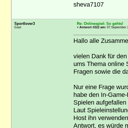
sheva7107
Sportlover3
Re: Onlinespiel: So gehts!
Gast
«
Antwort #222 am:
07.September 2
Hallo alle Zusamm
vielen Dank für den 
ums Thema online S
Fragen sowie die d
Nur eine Frage wurd
habe den In-Game-Ed
Spielen aufgefallen 
Laut Spieleinstellu
Host ihn verwenden?
Antwort, es würde m