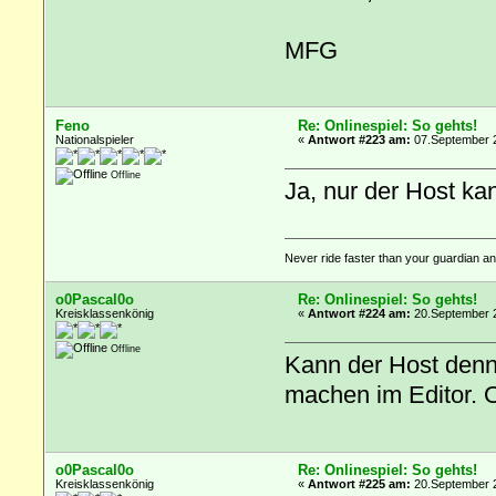
MFG
Feno
Re: Onlinespiel: So gehts!
Nationalspieler
«
Antwort #223 am:
07.September 2
Offline
Ja, nur der Host ka
Never ride faster than your guardian an
o0Pascal0o
Re: Onlinespiel: So gehts!
Kreisklassenkönig
«
Antwort #224 am:
20.September 2
Offline
Kann der Host denn
machen im Editor. O
o0Pascal0o
Re: Onlinespiel: So gehts!
Kreisklassenkönig
«
Antwort #225 am:
20.September 2