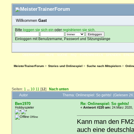
Willkommen
Gast
Bitte
loggen sie sich ein
oder
registrieren sie sich
.
Einloggen mit Benutzername, Passwort und Sitzungslänge
ÜBERSICHT
HILFE
SUCHE
FAQ
FORENREGELN
SPENDEN
EINLO
MeisterTrainerForum
>
Stories und Onlinespiel
>
Suche nach Mitspielern
>
Onlin
Seiten:
1
...
10
11
[
12
]
Nach unten
Autor
Thema: Onlinespiel: So gehts! (Gelesen 2
Ben1970
Re: Onlinespiel: So gehts!
Hobbyspieler
«
Antwort #220 am:
24.März 2020, 
Offline
Kann man den FM20 
auch eine deutschla