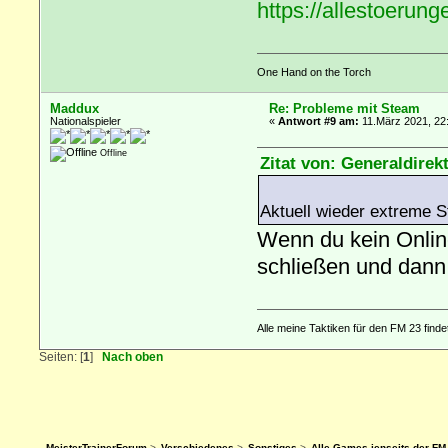
https://allestoerun
One Hand on the Torch
Maddux
Re: Probleme mit Steam
Nationalspieler
«
Antwort #9 am:
11.März 2021, 22
Offline
Zitat von: Generaldirek
Aktuell wieder extreme S
Wenn du kein Onlin
schließen und dann 
Alle meine Taktiken für den FM 23 finde
Seiten: [
1
]
Nach oben
MeisterTrainerForum
>
Verschiedenes
>
Sonstiges
>
Alle Games jenseits der FM