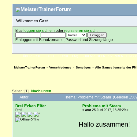
Willkommen
Gast
Bitte
loggen sie sich ein
oder
registrieren sie sich
.
Einloggen mit Benutzername, Passwort und Sitzungslänge
ÜBERSICHT
HILFE
SUCHE
FAQ
FORENREGELN
SPENDEN
EINLO
MeisterTrainerForum
>
Verschiedenes
>
Sonstiges
>
Alle Games jenseits der FM
Seiten: [
1
]
Nach unten
Autor
Thema: Probleme mit Steam (Gelesen 1589
Drei Ecken Elfer
Probleme mit Steam
Profi
«
am:
25.Juni 2017, 13:35:29 »
Offline
Hallo zusammen!