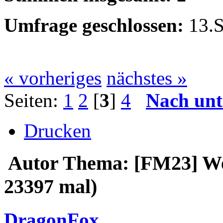
Umfrage geschlossen:
13.S
« vorheriges
nächstes »
Seiten:
1
2
[
3
]
4
Nach unt
Drucken
Autor
Thema: [FM23] We
23397 mal)
DragonFox