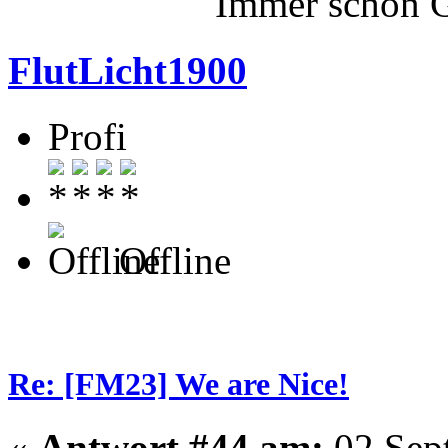
Immer schön G
FlutLicht1900
Profi
Offline
Re: [FM23] We are Nice!
«
Antwort #44 am:
02.Sept