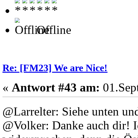
Offline
Re: [FM23] We are Nice!
«
Antwort #43 am:
01.Sept
@Larrelter: Siehe unten un
@Volker: Danke auch dir! I