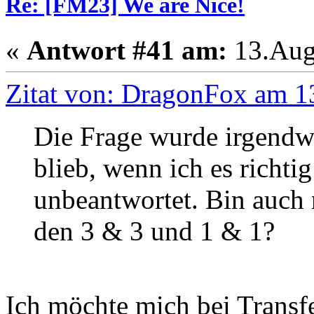
Re: [FM23] We are Nice!
«
Antwort #41 am:
13.Augu
Zitat von: DragonFox am 1
Die Frage wurde irgendw
blieb, wenn ich es richti
unbeantwortet. Bin auch 
den 3 & 3 und 1 & 1?
Ich möchte mich bei Transfe