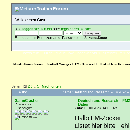
Willkommen
Gast
Bitte
loggen sie sich ein
oder
registrieren sie sich
.
Einloggen mit Benutzername, Passwort und Sitzungslänge
ÜBERSICHT
HILFE
SUCHE
FAQ
FORENREGELN
SPENDEN
EINLO
MeisterTrainerForum
>
Football Manager
>
FM - Research
>
Deutschland Researc
Seiten: [
1
]
2
3
...
5
Nach unten
Autor
Thema: Deutschland Research – FM2024 –
GameCrasher
Deutschland Research – FM2
Daten
Researcher
Fussballgott
«
am:
15.Juli 2023, 14:15:14 »
Hallo FM-Zocker.
Offline
Listet hier bitte F