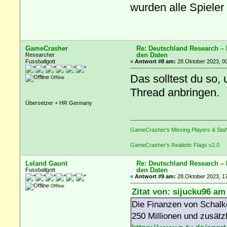
wurden alle Spieler
GameCrasher
Re: Deutschland Research –
den Daten
Researcher
Fussballgott
«
Antwort #8 am:
28.Oktober 2023, 00
Das solltest du so,
Offline
Thread anbringen.
Übersetzer + HR Germany
GameCrasher's Missing Players & Staf
GameCrasher's Realistic Flags v2.0
Leland Gaunt
Re: Deutschland Research –
den Daten
Fussballgott
«
Antwort #9 am:
28.Oktober 2023, 17
Offline
Zitat von: sijucku96 am
Die Finanzen von Schalke
250 Millionen und zusätz