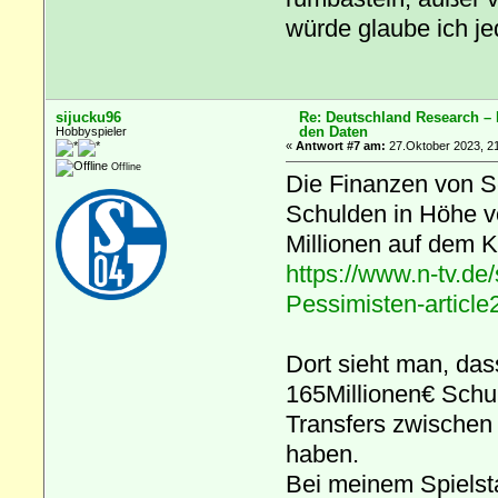
würde glaube ich je
sijucku96
Re: Deutschland Research –
den Daten
Hobbyspieler
«
Antwort #7 am:
27.Oktober 2023, 21
Offline
Die Finanzen von Sch
Schulden in Höhe vo
Millionen auf dem K
https://www.n-tv.de/
Pessimisten-articl
Dort sieht man, da
165Millionen€ Schu
Transfers zwischen
haben.
Bei meinem Spielst