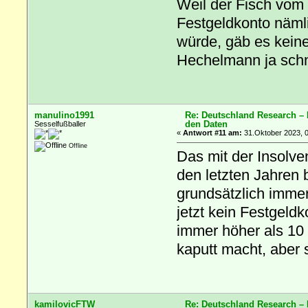
Weil der Fisch vom
Festgeldkonto nämli
würde, gäb es kein
Hechelmann ja schn
manulino1991
Re: Deutschland Research –
den Daten
Sesselfußballer
«
Antwort #11 am:
31.Oktober 2023, 0
Offline
Das mit der Insolven
den letzten Jahren 
grundsätzlich immer
jetzt kein Festgeld
immer höher als 10 M
kaputt macht, aber s
kamilovicFTW
Re: Deutschland Research –