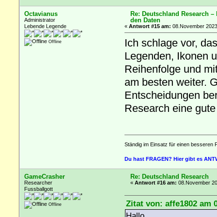
Octavianus
Re: Deutschland Research –
den Daten
Administrator
Lebende Legende
«
Antwort #15 am:
08.November 2023,
Ich schlage vor, da
Offline
Legenden, Ikonen us
Reihenfolge und mi
am besten weiter. G
Entscheidungen ber
Research eine gute
Ständig im Einsatz für einen besseren 
Du hast FRAGEN? Hier gibt es AN
GameCrasher
Re: Deutschland Research
Researcher
«
Antwort #16 am:
08.November 202
Fussballgott
Zitat von: affe1802 am
Offline
Hallo,