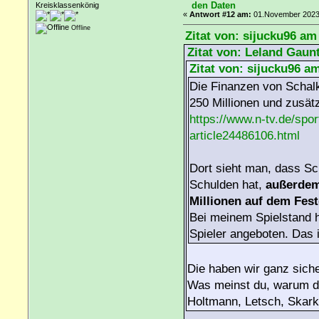
den Daten
Kreisklassenkönig
«
Antwort #12 am:
01.November 2023,
Offline
Zitat von: sijucku96 am
Zitat von: Leland Gaun
Zitat von: sijucku96 a
Die Finanzen von Schalke
250 Millionen und zusät
https://www.n-tv.de/spor
article24486106.html
Dort sieht man, dass Sc
Schulden hat,
außerdem
Millionen auf dem Fes
Bei meinem Spielstand h
Spieler angeboten. Das i
Die haben wir ganz sicher
Was meinst du, warum d
Holtmann, Letsch, Skark