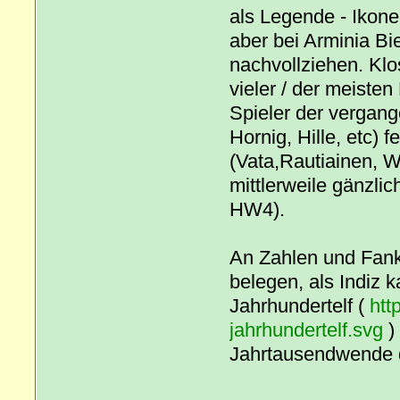
als Legende - Ikone 
aber bei Arminia Bie
nachvollziehen. Klo
vieler / der meiste
Spieler der vergang
Hornig, Hille, etc)
(Vata,Rautiainen, W
mittlerweile gänzlic
HW4).
An Zahlen und Fankt
belegen, als Indiz
Jahrhundertelf (
htt
jahrhundertelf.svg
)
Jahrtausendwende d