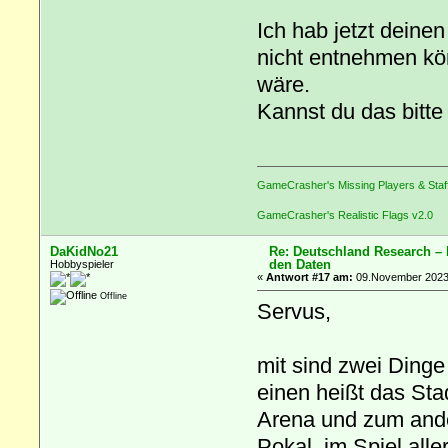
Ich hab jetzt deine
nicht entnehmen kö
wäre.
Kannst du das bitt
GameCrasher's Missing Players & Staf
GameCrasher's Realistic Flags v2.0
DaKidNo21
Re: Deutschland Research –
den Daten
Hobbyspieler
«
Antwort #17 am:
09.November 2023,
Offline
Servus,
mit sind zwei Dinge
einen heißt das St
Arena und zum ande
Pokal, im Spiel alle