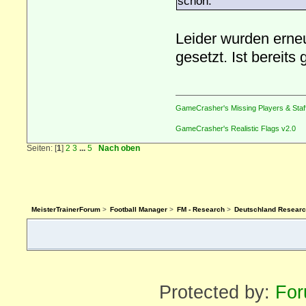
schon.
Leider wurden erneu
gesetzt. Ist bereit
GameCrasher's Missing Players & Staf
GameCrasher's Realistic Flags v2.0
Seiten: [
1
]
2
3
...
5
Nach oben
MeisterTrainerForum
>
Football Manager
>
FM - Research
>
Deutschland Researc
Protected by:
For