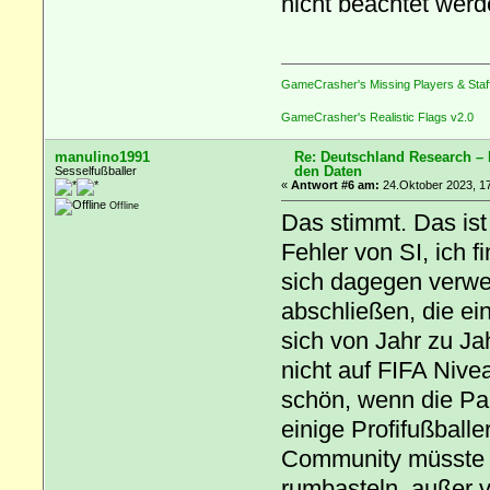
nicht beachtet werd
GameCrasher's Missing Players & Staf
GameCrasher's Realistic Flags v2.0
manulino1991
Re: Deutschland Research –
den Daten
Sesselfußballer
«
Antwort #6 am:
24.Oktober 2023, 17
Offline
Das stimmt. Das ist 
Fehler von SI, ich 
sich dagegen verwe
abschließen, die ei
sich von Jahr zu Jah
nicht auf FIFA Nive
schön, wenn die Par
einige Profifußballe
Community müsste i
rumbasteln, außer v