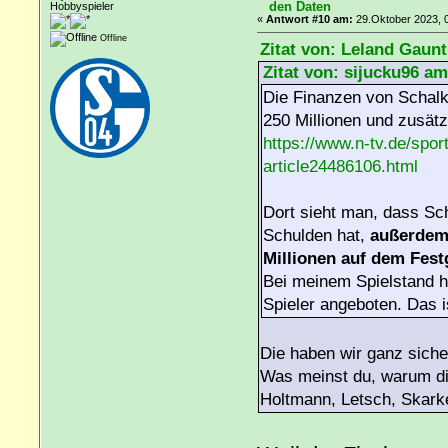
den Daten
Hobbyspieler
«
Antwort #10 am:
29.Oktober 2023, 0
Offline
Zitat von: Leland Gaunt
Zitat von: sijucku96 am
Die Finanzen von Schalke
250 Millionen und zusätz
https://www.n-tv.de/spor
article24486106.html
Dort sieht man, dass Sc
Schulden hat,
außerdem 
Millionen auf dem Fes
Bei meinem Spielstand h
Spieler angeboten. Das i
Die haben wir ganz sicher
Was meinst du, warum di
Holtmann, Letsch, Skarke