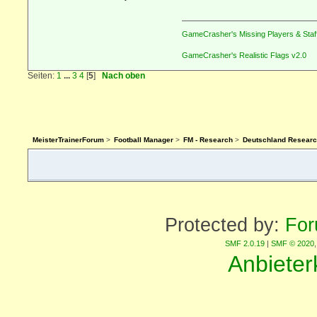
GameCrasher's Missing Players & Staf
GameCrasher's Realistic Flags v2.0
Seiten:
1
...
3
4
[
5
]
Nach oben
MeisterTrainerForum
>
Football Manager
>
FM - Research
>
Deutschland Researc
Protected by:
For
SMF 2.0.19
|
SMF © 2020
Anbiete