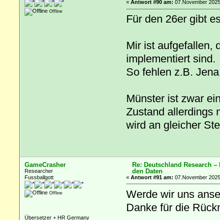
«
Antwort #90 am:
07.November 2025,
Offline
Für den 26er gibt e
Mir ist aufgefallen
implementiert sind.
So fehlen z.B. Jena
Münster ist zwar ei
Zustand allerdings n
wird an gleicher St
GameCrasher
Re: Deutschland Research –
den Daten
Researcher
Fussballgott
«
Antwort #91 am:
07.November 2025,
Werde wir uns anse
Offline
Danke für die Rück
Übersetzer + HR Germany