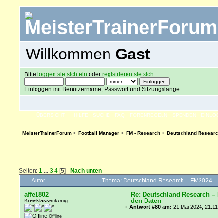
Willkommen
Gast
Bitte
loggen sie sich ein
oder
registrieren sie sich
.
Einloggen mit Benutzername, Passwort und Sitzungslänge
ÜBERSICHT
HILFE
SUCHE
FAQ
FORENREGELN
SPENDEN
EINLO
MeisterTrainerForum
>
Football Manager
>
FM - Research
>
Deutschland Researc
Seiten:
1
...
3
4
[
5
]
Nach unten
Autor
Thema: Deutschland Research – FM2024 –
affe1802
Re: Deutschland Research –
den Daten
Kreisklassenkönig
«
Antwort #80 am:
21.Mai 2024, 21:11
Offline