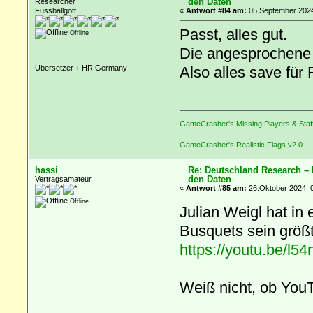
den Daten
Researcher
Fussballgott
«
Antwort #84 am:
05.September 2024
Passt, alles gut.
Offline
Die angesprochene z
Also alles save für
Übersetzer + HR Germany
GameCrasher's Missing Players & Staf
GameCrasher's Realistic Flags v2.0
hassi
Re: Deutschland Research –
den Daten
Vertragsamateur
«
Antwort #85 am:
26.Oktober 2024, 0
Offline
Julian Weigl hat i
Busquets sein größt
https://youtu.be/l
Weiß nicht, ob YouT