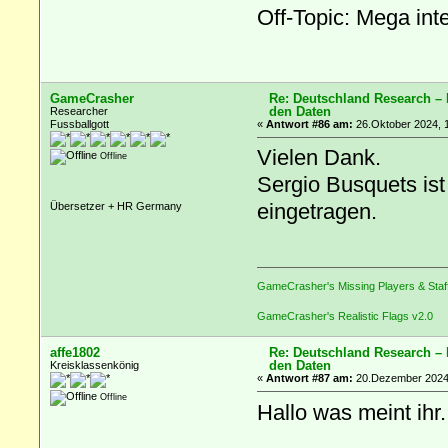
Off-Topic: Mega int
GameCrasher
Re: Deutschland Research –
den Daten
Researcher
Fussballgott
«
Antwort #86 am:
26.Oktober 2024, 1
Vielen Dank.
Offline
Sergio Busquets ist
eingetragen.
Übersetzer + HR Germany
GameCrasher's Missing Players & Staf
GameCrasher's Realistic Flags v2.0
affe1802
Re: Deutschland Research –
den Daten
Kreisklassenkönig
«
Antwort #87 am:
20.Dezember 2024,
Offline
Hallo was meint ihr.