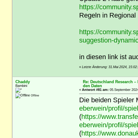
https://community.s
Regeln in Regional D
https://community.s
suggestion-dynamic-
in diesen link ist a
«
Letzte Änderung: 31.Mai 2024, 15:02
Chaddy
Re: Deutschland Research –
den Daten
Bambini
«
Antwort #81 am:
05.September 2024
Offline
Die beiden Spieler 
eberwein/profil/spi
(
https://www.transf
eberwein/profil/spi
(
https://www.donau