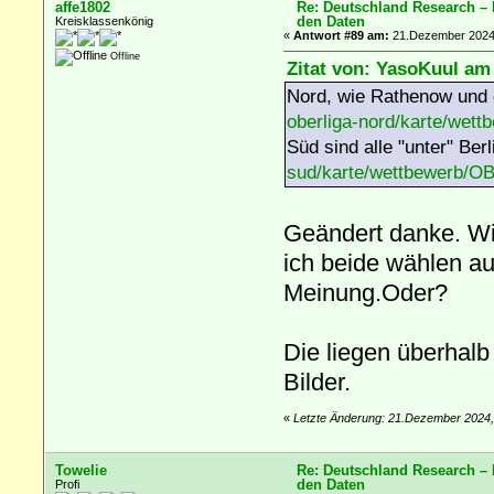
affe1802
Re: Deutschland Research –
den Daten
Kreisklassenkönig
«
Antwort #89 am:
21.Dezember 2024,
Offline
Zitat von: YasoKuul am
Nord, wie Rathenow und d
oberliga-nord/karte/wet
Süd sind alle "unter" Berl
sud/karte/wettbewerb/O
Geändert danke. Wi
ich beide wählen a
Meinung.Oder?
Die liegen überhal
Bilder.
«
Letzte Änderung: 21.Dezember 2024,
Towelie
Re: Deutschland Research –
den Daten
Profi