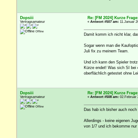
Dopsiii
Re: [FM 2024] Kurze Frage
Vertragsamateur
«
Antwort #507 am:
11.Januar 2
Offline
Damit komm ich nicht klar, da
Sogar wenn man die Kaufoption
Juli fix zu meinem Team.
Und ich kann den Spieler trot
Kürze endet! Was sich SI bei
oberflächlich getestet ohne Le
Dopsiii
Re: [FM 2024] Kurze Frage
Vertragsamateur
«
Antwort #508 am:
02.Februar 
Offline
Das hab ich bisher auch noch 
Allerdings - keine eigenen Jug
von 1/7 und ich bekomme nur g