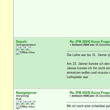
Dopsiii
Re: [FM 2024] Kurze Frage
Vertragsamateur
«
Antwort #504 am:
05.Dezember
Offline
Die Leihe war bis 31. Jänner (
Am 23. Jänner konnte ich den 
Jänner konnte ich ihn nicht ei
einsetzen wollen und musste 
Leihspieler war.
Noergelgnom
Re: [FM 2024] Kurze Frage
Storykönig
«
Antwort #505 am:
05.Dezember
Profi
Mir ist noch eine scheinbar 
Offline