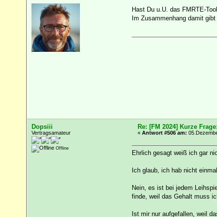
Hast Du u.U. das FMRTE-Tool
Im Zusammenhang damit gibt e
Dopsiii
Re: [FM 2024] Kurze Frage
Vertragsamateur
«
Antwort #506 am:
05.Dezember
Offline
Ehrlich gesagt weiß ich gar n
Ich glaub, ich hab nicht einma
Nein, es ist bei jedem Leihsp
finde, weil das Gehalt muss ic
Ist mir nur aufgefallen, weil