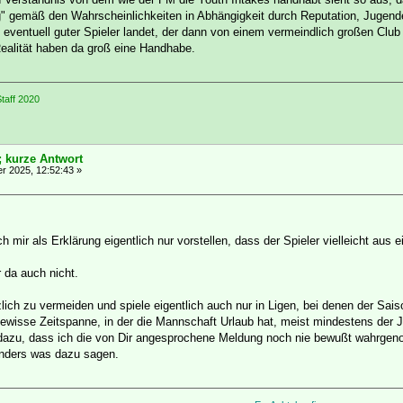
g" gemäß den Wahrscheinlichkeiten in Abhängigkeit durch Reputation, Jugendei
 eventuell guter Spieler landet, der dann von einem vermeindlich großen Club
ealität haben da groß eine Handhabe.
taff 2020
; kurze Antwort
 2025, 12:52:43 »
ch mir als Erklärung eigentlich nur vorstellen, dass der Spieler vielleicht aus
r da auch nicht.
lich zu vermeiden und spiele eigentlich auch nur in Ligen, bei denen der S
ewisse Zeitspanne, in der die Mannschaft Urlaub hat, meist mindestens der J
 dazu, dass ich die von Dir angesprochene Meldung noch nie bewußt wahrge
anders was dazu sagen.