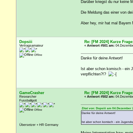
Darüber kriegst du nur keine 
Die Meldung das einer von dei
Aber hey, mir hat mal Bayern 
Dopsiii
Re: [FM 2024] Kurze Frage
Vertragsamateur
«
Antwort #501 am:
04.Dezember
Offline
Danke für deine Antwort!
Ist aber schon komisch - ein 
verpflichten?!?
GameCrasher
Re: [FM 2024] Kurze Frage
Researcher
«
Antwort #502 am:
04.Dezember
Fussballgott
Zitat von: Dopsiii am 04.Dezember 
Offline
Danke für deine Antwort!
Ist aber schon komisch - ein Jugend
Übersetzer + HR Germany
Meine Interpretation bzw. mei