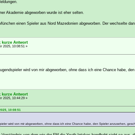
Meldungen.
ner Akademie abgeworben wurde ist eher selten.
München einen Spieler aus Nord Mazedonien abgeworben. Der wechselte dann m
; kurze Antwort
 2025, 10:08:51 »
Jugendspieler wird von mir abgeworben, ohne dass ich eine Chance habe, den
; kurze Antwort
 2025, 10:44:29 »
2025, 10:08:51
spieler wird von mir abgeworben, ohne dass ich eine Chance habe, den Spieler anzusehen, gesch
n Verständnis von dem wie der FM die Youth Intakes handhabt sieht so aus, da