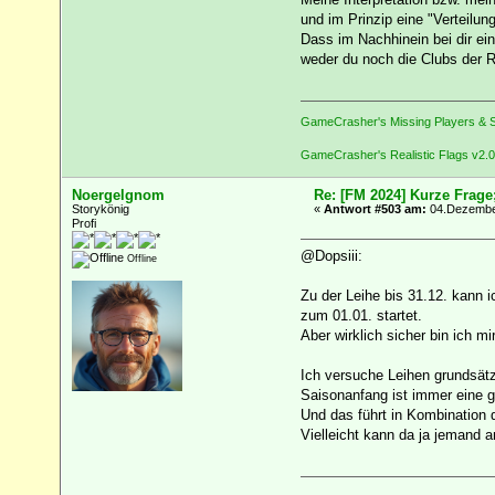
und im Prinzip eine "Verteilun
Dass im Nachhinein bei dir ein
weder du noch die Clubs der R
GameCrasher's Missing Players & S
GameCrasher's Realistic Flags v2.0
Noergelgnom
Re: [FM 2024] Kurze Frage
Storykönig
«
Antwort #503 am:
04.Dezember
Profi
@Dopsiii:
Offline
Zu der Leihe bis 31.12. kann i
zum 01.01. startet.
Aber wirklich sicher bin ich mi
Ich versuche Leihen grundsätz
Saisonanfang ist immer eine g
Und das führt in Kombination
Vielleicht kann da ja jemand 