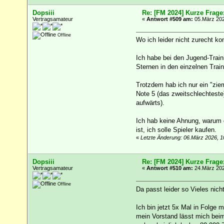
Dopsiii
Re: [FM 2024] Kurze Frage
Vertragsamateur
«
Antwort #509 am:
05.März 202
Offline
Wo ich leider nicht zurecht ko
Ich habe bei den Jugend-Traini
Sternen in den einzelnen Trai
Trotzdem hab ich nur ein "zie
Note 5 (das zweitschlechteste)
aufwärts).
Ich hab keine Ahnung, warum d
ist, ich solle Spieler kaufen.
«
Letzte Änderung: 06.März 2026, 10
Dopsiii
Re: [FM 2024] Kurze Frage
Vertragsamateur
«
Antwort #510 am:
24.März 202
Offline
Da passt leider so Vieles nicht
Ich bin jetzt 5x Mal in Folge
mein Vorstand lässt mich beim