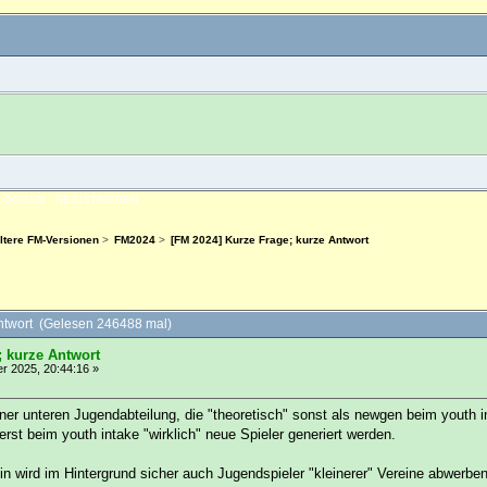
NLOGGEN
REGISTRIEREN
ltere FM-Versionen
>
FM2024
>
[FM 2024] Kurze Frage; kurze Antwort
ntwort (Gelesen 246488 mal)
; kurze Antwort
 2025, 20:44:16 »
iner unteren Jugendabteilung, die "theoretisch" sonst als newgen beim youth 
st beim youth intake "wirklich" neue Spieler generiert werden.
ein wird im Hintergrund sicher auch Jugendspieler "kleinerer" Vereine abwer