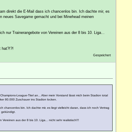
am direkt die E-Mail dass ich chancenlos bin. Ich dachte mir, es
ch ein neues Savegame gemacht und bei Minehead meinen
nur Trainerangebote von Vereinen aus der 8 bis 10. Liga...
 hat?!?!
Gespeichert
 Champions-League-Titel an... Aber mein Vorstand lässt mich beim Stadion total
ker 80.000 Zuschauer ins Stadion locken.
 chancenlos bin. Ich dachte mir, es liegt vielleicht daran, dass ich noch Vertrag
 gekündigt.
inen aus der 8 bis 10. Liga... nicht sehr realistisch!!!