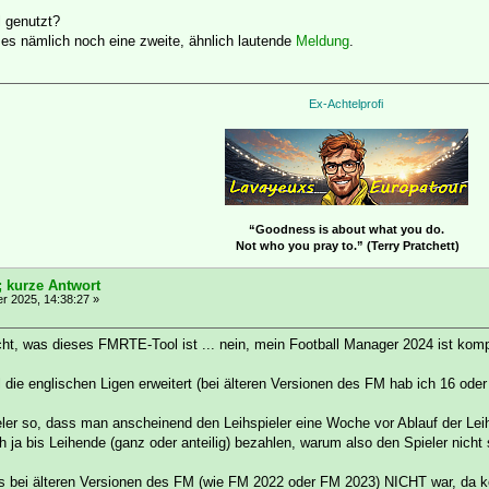
 genutzt?
s nämlich noch eine zweite, ähnlich lautende
Meldung
.
Ex-Achtelprofi
“Goodness is about what you do.
Not who you pray to.” (Terry Pratchett)
; kurze Antwort
 2025, 14:38:27 »
icht, was dieses FMRTE-Tool ist ... nein, mein Football Manager 2024 ist ko
l die englischen Ligen erweitert (bei älteren Versionen des FM hab ich 16 ode
ieler so, dass man anscheinend den Leihspieler eine Woche vor Ablauf der Lei
h ja bis Leihende (ganz oder anteilig) bezahlen, warum also den Spieler nich
 das bei älteren Versionen des FM (wie FM 2022 oder FM 2023) NICHT war, da k