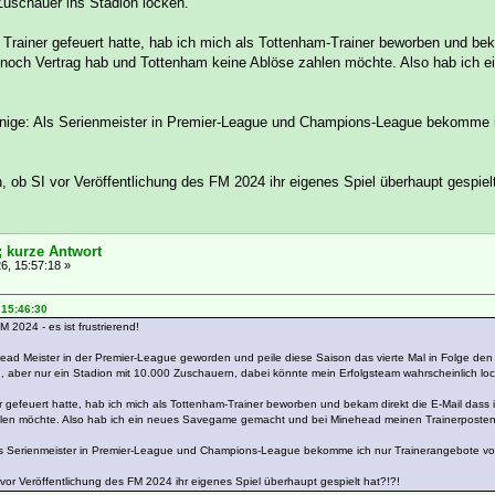
Zuschauer ins Stadion locken.
 Trainer gefeuert hatte, hab ich mich als Tottenham-Trainer beworben und bek
ich noch Vertrag hab und Tottenham keine Ablöse zahlen möchte. Also hab i
ige: Als Serienmeister in Premier-League und Champions-League bekomme ich 
 ob SI vor Veröffentlichung des FM 2024 ihr eigenes Spiel überhaupt gespielt
; kurze Antwort
6, 15:57:18 »
 15:46:30
M 2024 - es ist frustrierend!
nehead Meister in der Premier-League geworden und peile diese Saison das vierte Mal in Folge den
 aber nur ein Stadion mit 10.000 Zuschauern, dabei könnte mein Erfolgsteam wahrscheinlich loc
 gefeuert hatte, hab ich mich als Tottenham-Trainer beworben und bekam direkt die E-Mail dass ich
len möchte. Also hab ich ein neues Savegame gemacht und bei Minehead meinen Trainerposten
 Serienmeister in Premier-League und Champions-League bekomme ich nur Trainerangebote von Vere
vor Veröffentlichung des FM 2024 ihr eigenes Spiel überhaupt gespielt hat?!?!