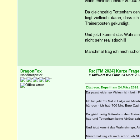
wahrscheinlich locker 80.000 
Da gleichzeitig Tottenham den
liegt vielleicht daran, dass 
Trainerposten gekündigt.
Und jetzt kommt das Wahnsinn
nicht sehr realistisch!!!
Manchmal frag ich mich schon,
DragonFox
Re: [FM 2024] Kurze Frage
Nationalspieler
«
Antwort #511 am:
24.März 202
Offline
Zitat von: Dopsiii am 24.März 2026,
Da passt leider so Vieles nicht beim F
Ich bin jetzt 5x Mal in Folge mit Mi
hängen - ich hab 700 Mio. Euro Cash,
Da gleichzeitig Tottenham den Trainer
hab und Tottenham keine Ablöse zah
Und jetzt kommt das Wahnsinnige: Als
Manchmal frag ich mich schon, ob SI 