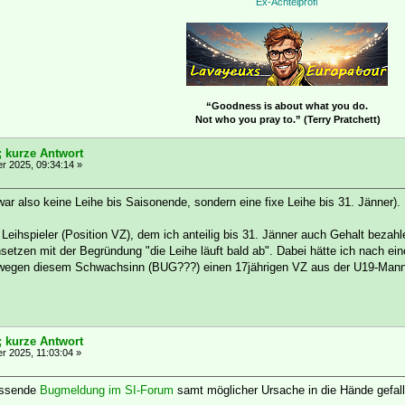
Ex-Achtelprofi
“Goodness is about what you do.
Not who you pray to.” (Terry Pratchett)
; kurze Antwort
 2025, 09:34:14 »
war also keine Leihe bis Saisonende, sondern eine fixe Leihe bis 31. Jänner).
Leihspieler (Position VZ), dem ich anteilig bis 31. Jänner auch Gehalt bezah
nsetzen mit der Begründung "die Leihe läuft bald ab". Dabei hätte ich nach e
wegen diesem Schwachsinn (BUG???) einen 17jährigen VZ aus der U19-Mannsc
; kurze Antwort
 2025, 11:03:04 »
passende
Bugmeldung im SI-Forum
samt möglicher Ursache in die Hände gefall