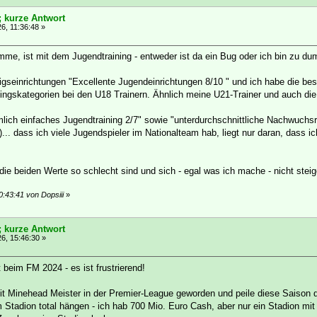
; kurze Antwort
6, 11:36:48 »
mme, ist mit dem Jugendtraining - entweder ist da ein Bug oder ich bin zu du
gseinrichtungen "Excellente Jugendeinrichtungen 8/10 " und ich habe die best
ningskategorien bei den U18 Trainern. Ähnlich meine U21-Trainer und auch di
mlich einfaches Jugendtraining 2/7" sowie "unterdurchschnittliche Nachwuchsr
... dass ich viele Jugendspieler im Nationalteam hab, liegt nur daran, dass i
ie beiden Werte so schlecht sind und sich - egal was ich mache - nicht steige
:43:41 von Dopsiii
»
; kurze Antwort
6, 15:46:30 »
 beim FM 2024 - es ist frustrierend!
 mit Minehead Meister in der Premier-League geworden und peile diese Saison 
 Stadion total hängen - ich hab 700 Mio. Euro Cash, aber nur ein Stadion mi