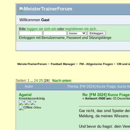
Willkommen
Gast
Bitte
loggen sie sich ein
oder
registrieren sie sich
.
Einloggen mit Benutzername, Passwort und Sitzungslänge
ÜBERSICHT
HILFE
SUCHE
FAQ
FORENREGELN
SPENDEN
EI
MeisterTrainerForum
>
Football Manager
>
FM - Allgemeine Fragen
>
CM und ä
Seiten:
1
...
24
25
[
26
]
Nach unten
Autor
Thema: [FM 2024] Kurze Frage; kurze A
Agariel
Re: [FM 2024] Kurze Frage
Kreisklassenkönig
«
Antwort #500 am:
03.Dezember
Offline
Gar nicht, das sind Spieler de
Meldung, da meines Wissens er
Und bevor du fragst: dein Ver