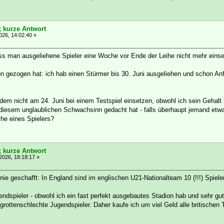
; kurze Antwort
026, 14:02:40 »
ss man ausgeliehene Spieler eine Woche vor Ende der Leihe nicht mehr einse
 gezogen hat: ich hab einen Stürmer bis 30. Juni ausgeliehen und schon Anfa
zdem nicht am 24. Juni bei einem Testspiel einsetzen, obwohl ich sein Gehalt
 diesem unglaublichen Schwachsinn gedacht hat - falls überhaupt jemand et
ihe eines Spielers?
; kurze Antwort
2026, 18:18:17 »
nie geschafft: In England sind im englischen U21-Nationalteam 10 (!!!) Spie
endspieler - obwohl ich ein fast perfekt ausgebautes Stadion hab und sehr gut
rottenschlechte Jugendspieler. Daher kaufe ich um viel Geld alle britische