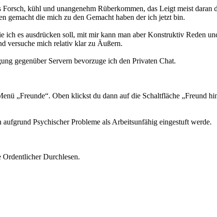
twas Forsch, kühl und unangenehm Rüberkommen, das Leigt meist daran da
en gemacht die mich zu den Gemacht haben der ich jetzt bin.
wie ich es ausdrücken soll, mit mir kann man aber Konstruktiv Reden un
d versuche mich relativ klar zu Äußern.
gung gegenüber Servern bevorzuge ich den Privaten Chat.
enü „Freunde“. Oben klickst du dann auf die Schaltfläche „Freund hi
 aufgrund Psychischer Probleme als Arbeitsunfähig eingestuft werde.
 Ordentlicher Durchlesen.