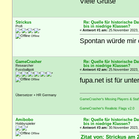
Viele Grüße
Strickus
Re: Quelle für historische D
bis in niedrige Klassen?
Profi
«
Antwort #1 am:
25.November 2023, 
Offline
Spontan würde mir d
GameCrasher
Re: Quelle für historische D
bis in niedrige Klassen?
Researcher
Fussballgott
«
Antwort #2 am:
25.November 2023, 
fupa.net ist für unt
Offline
Übersetzer + HR Germany
GameCrasher's Missing Players & Staf
GameCrasher's Realistic Flags v2.0
Amibobo
Re: Quelle für historische D
bis in niedrige Klassen?
Hobbyspieler
«
Antwort #3 am:
30.November 2023, 
Offline
Zitat von: Strickus am