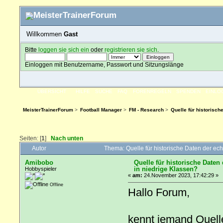
Willkommen
Gast
Bitte
loggen sie sich ein
oder
registrieren sie sich
.
Einloggen mit Benutzername, Passwort und Sitzungslänge
ÜBERSICHT
HILFE
SUCHE
FAQ
FORENREGELN
SPENDEN
EINLO
MeisterTrainerForum
>
Football Manager
>
FM - Research
>
Quelle für historisch
Seiten: [
1
]
Nach unten
Autor
Thema: Quelle für historische Daten der ec
Amibobo
Quelle für historische Daten
in niedrige Klassen?
Hobbyspieler
«
am:
24.November 2023, 17:42:29 »
Offline
Hallo Forum,
kennt jemand Quelle