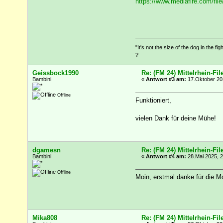
https://www.mediafire.com/f
"It's not the size of the dog in the fig
?
Geissbock1990
Re: (FM 24) Mittelrhein-Fil
Bambini
«
Antwort #3 am:
17.Oktober 202
Offline
Funktioniert,
vielen Dank für deine Mühe!
dgamesn
Re: (FM 24) Mittelrhein-Fil
Bambini
«
Antwort #4 am:
28.Mai 2025, 2
Offline
Moin, erstmal danke für die M
Mika808
Re: (FM 24) Mittelrhein-Fil