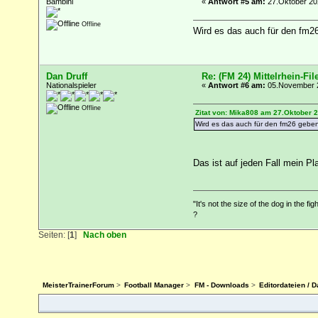
Bambini
«
Antwort #5 am:
27.Oktober 202
Offline
Wird es das auch für den fm2
Dan Druff
Re: (FM 24) Mittelrhein-Fil
Nationalspieler
«
Antwort #6 am:
05.November 2
Offline
Zitat von: Mika808 am 27.Oktober 2
Wird es das auch für den fm26 gebe
Das ist auf jeden Fall mein Pla
"It's not the size of the dog in the fig
?
Seiten: [
1
]
Nach oben
MeisterTrainerForum
>
Football Manager
>
FM - Downloads
>
Editordateien / 