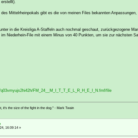
erstellt).
 des Mittelrheinpokals gibt es die von meinen Files bekannten Anpassungen
runter in die Kreisliga A-Staffeln auch nochmal geschaut, zurückgezogene Man
e im Niederhein-File mit einem Minus von 40 Punkten, um sie zur nächsten Sai
ile/q03vmyujs2hi42h/FM_24__M_I_T_T_E_L_R_H_E_I_N.fmf/file
ht, it's the size of the fight in the dog." - Mark Twain
e
4, 16:09:14 »