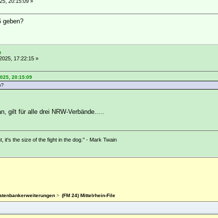
5, 20:15:09 »
6 geben?
e
025, 17:22:15 »
025, 20:15:09
n?
n, gilt für alle drei NRW-Verbände.....
ht, it's the size of the fight in the dog." - Mark Twain
Datenbankerweiterungen
>
(FM 24) Mittelrhein-File