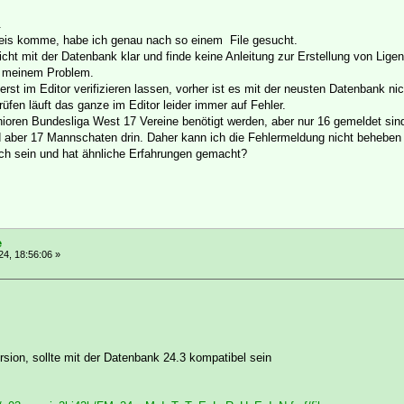
.
reis komme, habe ich genau nach so einem File gesucht.
cht mit der Datenbank klar und finde keine Anleitung zur Erstellung von Ligen
 meinem Problem.
rst im Editor verifizieren lassen, vorher ist es mit der neusten Datenbank nich
fen läuft das ganze im Editor leider immer auf Fehler.
unioren Bundesliga West 17 Vereine benötigt werden, aber nur 16 gemeldet sin
 aber 17 Mannschaten drin. Daher kann ich die Fehlermeldung nicht beheben 
ich sein und hat ähnliche Erfahrungen gemacht?
e
4, 18:56:06 »
rsion, sollte mit der Datenbank 24.3 kompatibel sein