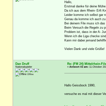
Hallo,
Erstmal danke für deine Mühe
Da ich aus dem Rhein- Erft K
Leider komme ich selbst gar ni
Genau da komme ich auch zu
Bei deinem File muss ich das e
Beim Versuch die Regeln zu prü
Problem ist, dass in der A- J
Wenn ich die Liga checke sind
Kann mir dabei jemand behilfl
Vielen Dank und viele Grüße!
Dan Druff
Re: (FM 24) Mittelrhein-Fil
Nationalspieler
«
Antwort #2 am:
11.Oktober 202
Offline
Hallo Geissbock 1990,
versuche es mal mit dieser Ve