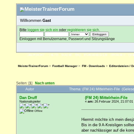
Willkommen
Gast
Bitte
loggen sie sich ein
oder
registrieren sie sich
.
Einloggen mit Benutzername, Passwort und Sitzungslänge
ÜBERSICHT
HILFE
SUCHE
FAQ
FORENREGELN
SPENDEN
EI
MeisterTrainerForum
>
Football Manager
>
FM - Downloads
>
Editordateien / 
Seiten: [
1
]
Nach unten
Autor
Thema: (FM 24) Mittelrhein-File (Geles
Dan Druff
(FM 24) Mittelrhein-File
Nationalspieler
«
am:
26.Februar 2024, 21:07:01
Offline
Hiermit möchte ich mein diesj
Bis in die 9 A-Kreisligen soll
aber nachlässiger auf die kor