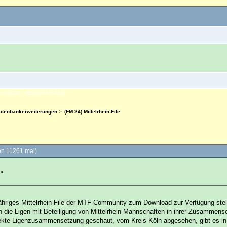
NLOGGEN
REGISTRIEREN
Datenbankerweiterungen
>
(FM 24) Mittelrhein-File
en 11261 mal)
 »
ähriges Mittelrhein-File der MTF-Community zum Download zur Verfügung stel
ten die Ligen mit Beteiligung von Mittelrhein-Mannschaften in ihrer Zusammens
rekte Ligenzusammensetzung geschaut, vom Kreis Köln abgesehen, gibt es in j