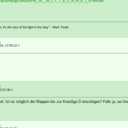
ile/q03vmyujs2hi42h/FM_24__M_I_T_T_E_L_R_H_E_I_N.fmf/file
ht, it's the size of the fight in the dog." - Mark Twain
e
4, 17:05:12 »
e
2:01:30 »
od. Ist es möglich die Wappen bis zur Kreisliga D einzufügen? Falls ja, wo fi
e