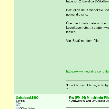
habe ich 2 Kreisliga D-Staffeln 
Bezüglich der Kreispokale und
notwendig sind.
Über die Trikots habe ich bis 
Leverkusen etc....) starten wi
lassen.
Viel Spaß mit dem File!
https://www.mediafire.com/f
"It's not the size of the dog in the fig
?
Geissbock1990
Re: (FM 24) Mittelrhein-Fil
Bambini
«
Antwort #1 am:
09.Oktober 202
Offline