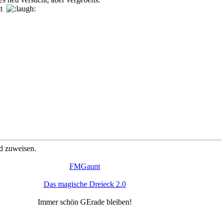
tt
d zuweisen.
FMGaunt
Das magische Dreieck 2.0
Immer schön GErade bleiben!