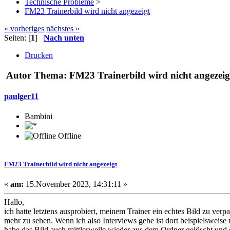
Technische Probleme
>
FM23 Trainerbild wird nicht angezeigt
« vorheriges
nächstes »
Seiten: [
1
]
Nach unten
Drucken
Autor
Thema: FM23 Trainerbild wird nicht angezeig
paulger11
Bambini
Offline
FM23 Trainerbild wird nicht angezeigt
«
am:
15.November 2023, 14:31:11 »
Hallo,
ich hatte letztens ausprobiert, meinem Trainer ein echtes Bild zu verp
mehr zu sehen. Wenn ich also Interviews gebe ist dort beispielsweise
habe das Bild auch mittlerweile wieder aus dem Ordner gelöscht und 