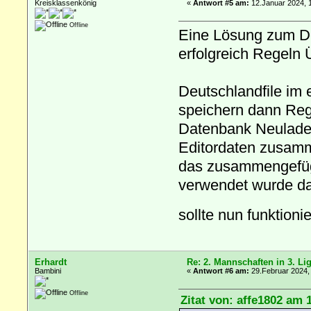
Kreisklassenkönig
«
Antwort #5 am:
12.Januar 2024, 
Offline
Eine Lösung zum De
erfolgreich Regeln 
Deutschlandfile im 
speichern dann Reg
Datenbank Neuladen
Editordaten zusamm
das zusammengefügt
verwendet wurde da
sollte nun funktion
Erhardt
Re: 2. Mannschaften in 3. Li
Bambini
«
Antwort #6 am:
29.Februar 2024,
Offline
Zitat von: affe1802 am 