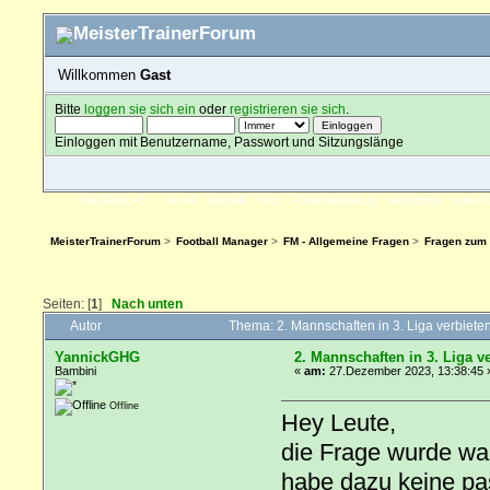
Willkommen
Gast
Bitte
loggen sie sich ein
oder
registrieren sie sich
.
Einloggen mit Benutzername, Passwort und Sitzungslänge
ÜBERSICHT
HILFE
SUCHE
FAQ
FORENREGELN
SPENDEN
EINLO
MeisterTrainerForum
>
Football Manager
>
FM - Allgemeine Fragen
>
Fragen zum 
Seiten: [
1
]
Nach unten
Autor
Thema: 2. Mannschaften in 3. Liga verbiet
YannickGHG
2. Mannschaften in 3. Liga v
Bambini
«
am:
27.Dezember 2023, 13:38:45 
Offline
Hey Leute,
die Frage wurde wah
habe dazu keine pa