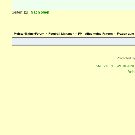
Seiten: [
1
]
Nach oben
MeisterTrainerForum
>
Football Manager
>
FM - Allgemeine Fragen
>
Fragen zum 
Protected b
SMF 2.0.19
|
SMF © 2020
Anb