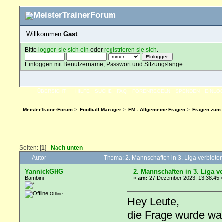
Willkommen
Gast
Bitte
loggen sie sich ein
oder
registrieren sie sich
.
Einloggen mit Benutzername, Passwort und Sitzungslänge
ÜBERSICHT
HILFE
SUCHE
FAQ
FORENREGELN
SPENDEN
EINLO
MeisterTrainerForum
>
Football Manager
>
FM - Allgemeine Fragen
>
Fragen zum 
Seiten: [
1
]
Nach unten
Autor
Thema: 2. Mannschaften in 3. Liga verbiet
YannickGHG
2. Mannschaften in 3. Liga v
Bambini
«
am:
27.Dezember 2023, 13:38:45 
Offline
Hey Leute,
die Frage wurde wah