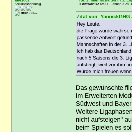
affe1802
Re: 2. Mannschaften in 3. Li
Kreisklassenkönig
«
Antwort #2 am:
11.Januar 2024, 1
Offline
Zitat von: YannickGHG 
Hey Leute,
die Frage wurde wahrsche
passende Antwort gefund
Mannschaften in der 3. L
Ich hab das Deutschland 
nach 5 Saisons die 3. Lig
aufsteigt, weil vor ihm 
Würde mich freuen wenn 
Das gewünschte file
Im Erweiterten Modu
Südwest und Bayern
Weitere Ligaphasen
nicht aufsteigen" 
beim Spielen es sol