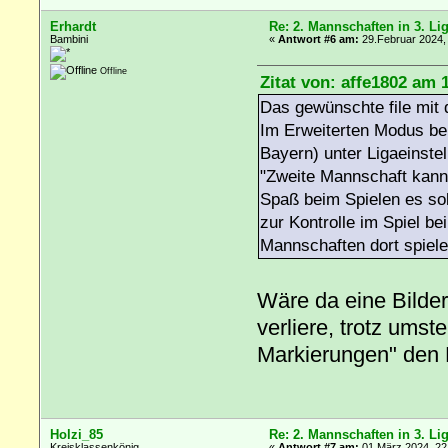
Erhardt
Re: 2. Mannschaften in 3. Li
Bambini
«
Antwort #6 am:
29.Februar 2024,
Offline
Zitat von: affe1802 am 
Das gewünschte file mit 
Im Erweiterten Modus bei
Bayern) unter Ligaeinst
"Zweite Mannschaft kann 
Spaß beim Spielen es sol
zur Kontrolle im Spiel be
Mannschaften dort spiele
Wäre da eine Bilder
verliere, trotz umst
Markierungen" den
Holzi_85
Re: 2. Mannschaften in 3. Li
Kreisklassenkönig
«
Antwort #7 am:
01.März 2024, 22