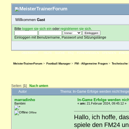
Willkommen
Gast
Bitte
loggen sie sich ein
oder
registrieren sie sich
.
Einloggen mit Benutzername, Passwort und Sitzungslänge
ÜBERSICHT
HILFE
SUCHE
FAQ
FORENREGELN
SPENDEN
EINLO
MeisterTrainerForum
>
Football Manager
>
FM - Allgemeine Fragen
>
Technische
Seiten: [
1
]
Nach unten
Autor
Thema: In-Game Erfolge werden nicht freig
marradinho
In-Game Erfolge werden nicht
Bambini
«
am:
21.Februar 2024, 09:45:12 »
Offline
Hallo, ich hoffe, da
spiele den FM24 un