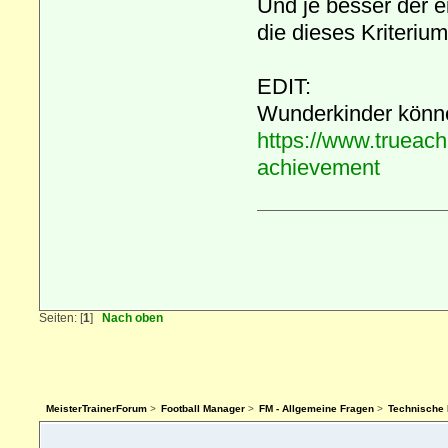
Und je besser der ei
die dieses Kriterium
EDIT:
Wunderkinder können
https://www.trueac
achievement
Seiten: [
1
]
Nach oben
MeisterTrainerForum
>
Football Manager
>
FM - Allgemeine Fragen
>
Technische