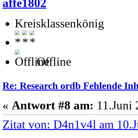
affe1802
Kreisklassenkönig
Offline
Re: Research ordb Fehlende Inh
«
Antwort #8 am:
11.Juni 
Zitat von: D4n1v4l am 10.J