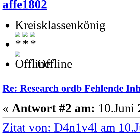
affe1802
Kreisklassenkönig
Offline
Re: Research ordb Fehlende Inh
«
Antwort #2 am:
10.Juni 
Zitat von: D4n1v4l am 10.J