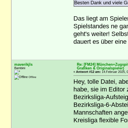
Besten Dank und viele G
Das liegt am Spieler
Spielstandes ne ga
geht's weiter! Selb
dauert es über eine
maverikjls
Re: [FM24] München+Zugspitz
Grafiken & Originalspieler)
Bambini
«
Antwort #12 am:
14.Februar 2025, 0
Offline
Hey, tolle Datei, 
habe, sie im Editor
Bezirksliga-Aufste
Bezirksliga-6-Abste
Mannschaften angefor
Kreisliga flexible 