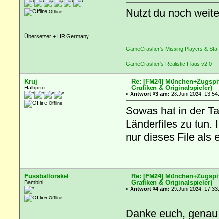
Nutzt du noch weite
Offline
Übersetzer + HR Germany
GameCrasher's Missing Players & Staf
GameCrasher's Realistic Flags v2.0
Kruj
Re: [FM24] München+Zugspitz
Grafiken & Originalspieler)
Halbprofi
«
Antwort #3 am:
28.Juni 2024, 13:54
Offline
Sowas hat in der Ta
Länderfiles zu tun.
nur dieses File als 
Fussballorakel
Re: [FM24] München+Zugspitz
Grafiken & Originalspieler)
Bambini
«
Antwort #4 am:
29.Juni 2024, 17:33
Offline
Danke euch, genau