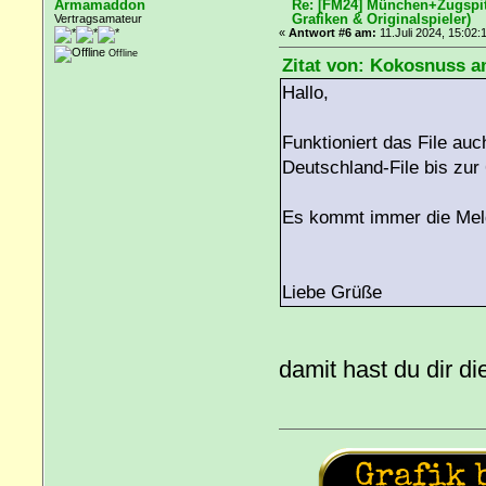
Armamaddon
Re: [FM24] München+Zugspitz
Grafiken & Originalspieler)
Vertragsamateur
«
Antwort #6 am:
11.Juli 2024, 15:02:
Offline
Zitat von: Kokosnuss am
Hallo,
Funktioniert das File au
Deutschland-File bis zur
Es kommt immer die Meld
Liebe Grüße
damit hast du dir d