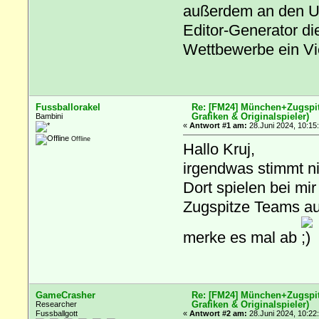
außerdem an den 
Editor-Generator di
Wettbewerbe ein Vie
Fussballorakel
Re: [FM24] München+Zugspitz
Grafiken & Originalspieler)
Bambini
«
Antwort #1 am:
28.Juni 2024, 10:15
Offline
Hallo Kruj,
irgendwas stimmt ni
Dort spielen bei mi
Zugspitze Teams au
merke es mal ab
GameCrasher
Re: [FM24] München+Zugspitz
Grafiken & Originalspieler)
Researcher
Fussballgott
«
Antwort #2 am:
28.Juni 2024, 10:22