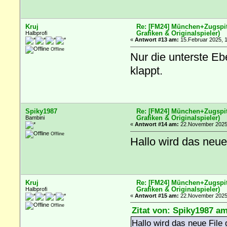
Kruj
Re: [FM24] München+Zugspitz
Grafiken & Originalspieler)
Halbprofi
«
Antwort #13 am:
15.Februar 2025, 1
Offline
Nur die unterste Eb
klappt.
Spiky1987
Re: [FM24] München+Zugspitz
Grafiken & Originalspieler)
Bambini
«
Antwort #14 am:
22.November 2025,
Offline
Hallo wird das neue
Kruj
Re: [FM24] München+Zugspitz
Grafiken & Originalspieler)
Halbprofi
«
Antwort #15 am:
22.November 2025,
Offline
Zitat von: Spiky1987 a
Hallo wird das neue File 