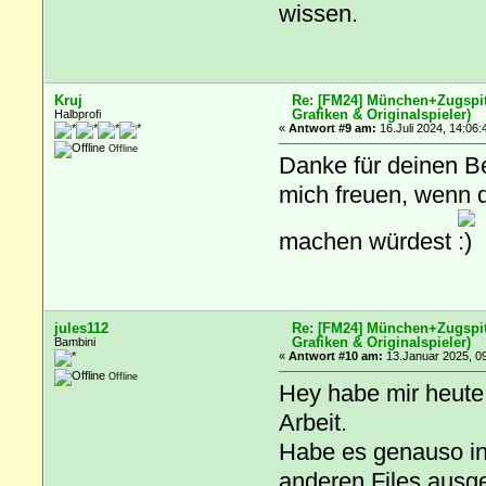
wissen.
Kruj
Re: [FM24] München+Zugspitz
Grafiken & Originalspieler)
Halbprofi
«
Antwort #9 am:
16.Juli 2024, 14:06:
Offline
Danke für deinen Be
mich freuen, wenn d
machen würdest
jules112
Re: [FM24] München+Zugspitz
Grafiken & Originalspieler)
Bambini
«
Antwort #10 am:
13.Januar 2025, 09
Offline
Hey habe mir heute 
Arbeit.
Habe es genauso ins
anderen Files ausge