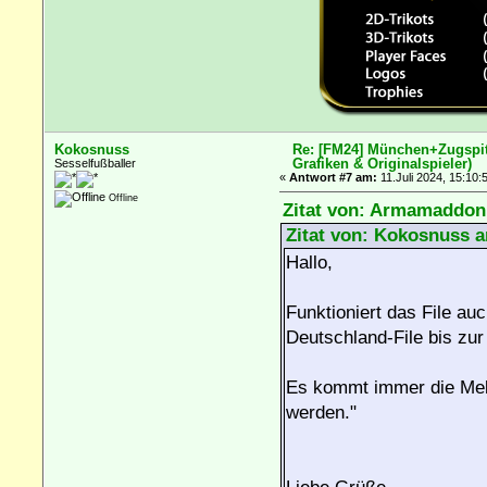
Kokosnuss
Re: [FM24] München+Zugspitz
Grafiken & Originalspieler)
Sesselfußballer
«
Antwort #7 am:
11.Juli 2024, 15:10:
Offline
Zitat von: Armamaddon 
Zitat von: Kokosnuss a
Hallo,
Funktioniert das File au
Deutschland-File bis zu
Es kommt immer die Meld
werden."