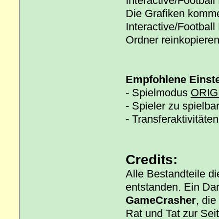
Interactive/Footbal
Die Grafiken komm
Interactive/Footbal
Ordner reinkopieren
Empfohlene Einstel
- Spielmodus
ORIG
- Spieler zu spielb
- Transferaktivitäte
Credits:
Alle Bestandteile di
entstanden. Ein Da
GameCrasher
, di
Rat und Tat zur Se