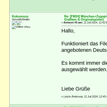
Kokosnuss
Re: [FM24] München+Zugspitz
Grafiken & Originalspieler)
Sesselfußballer
«
Antwort #5 am:
11.Juli 2024, 12:42:
Offline
Hallo,
Funktioniert das Fi
angebotenen Deutsc
Es kommt immer die
ausgewählt werden.
Liebe Grüße
«
Letzte Änderung: 11.Juli 2024, 12:4