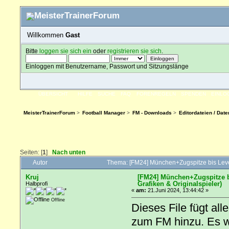
Willkommen
Gast
Bitte
loggen sie sich ein
oder
registrieren sie sich
.
Einloggen mit Benutzername, Passwort und Sitzungslänge
ÜBERSICHT
HILFE
SUCHE
FAQ
FORENREGELN
SPENDEN
EINLO
MeisterTrainerForum
>
Football Manager
>
FM - Downloads
>
Editordateien / Da
Seiten: [
1
]
Nach unten
Autor
Thema: [FM24] München+Zugspitze bis Level 
Kruj
[FM24] München+Zugspitze bi
Grafiken & Originalspieler)
Halbprofi
«
am:
21.Juni 2024, 13:44:42 »
Offline
Dieses File fügt al
zum FM hinzu. Es w