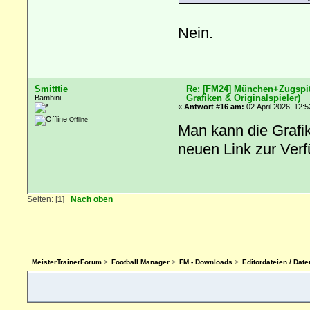
Nein.
Smitttie
Re: [FM24] München+Zugspitz
Grafiken & Originalspieler)
Bambini
«
Antwort #16 am:
02.April 2026, 12:5
Offline
Man kann die Grafi
neuen Link zur Verf
Seiten: [
1
]
Nach oben
MeisterTrainerForum
>
Football Manager
>
FM - Downloads
>
Editordateien / Da