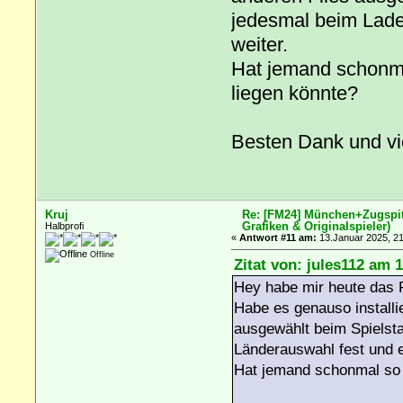
jedesmal beim Lade
weiter.
Hat jemand schonma
liegen könnte?
Besten Dank und vi
Kruj
Re: [FM24] München+Zugspitz
Grafiken & Originalspieler)
Halbprofi
«
Antwort #11 am:
13.Januar 2025, 21
Offline
Zitat von: jules112 am 
Hey habe mir heute das Fi
Habe es genauso installi
ausgewählt beim Spielsta
Länderauswahl fest und e
Hat jemand schonmal so 