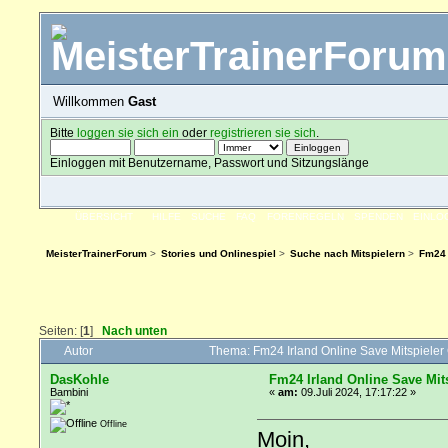
Willkommen
Gast
Bitte
loggen sie sich ein
oder
registrieren sie sich
.
Einloggen mit Benutzername, Passwort und Sitzungslänge
ÜBERSICHT
HILFE
SUCHE
FAQ
FORENREGELN
SPENDEN
EINLO
MeisterTrainerForum
>
Stories und Onlinespiel
>
Suche nach Mitspielern
>
Fm24 
Seiten: [
1
]
Nach unten
Autor
Thema: Fm24 Irland Online Save Mitspiele
DasKohle
Fm24 Irland Online Save Mit
Bambini
«
am:
09.Juli 2024, 17:17:22 »
Offline
Moin,