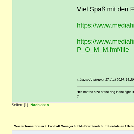
Viel Spaß mit den F
https://www.mediaf
https://www.media
P_O_M_M.fmf/file
«
Letzte Änderung: 17.Juni 2024, 16:20
"It's not the size of the dog in the fight, 
?
Seiten: [
1
]
Nach oben
MeisterTrainerForum
>
Football Manager
>
FM - Downloads
>
Editordateien / Da