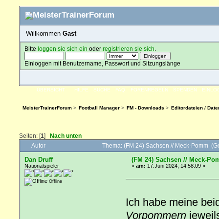
Willkommen
Gast
Bitte
loggen sie sich ein
oder
registrieren sie sich
.
Einloggen mit Benutzername, Passwort und Sitzungslänge
ÜBERSICHT
HILFE
SUCHE
FAQ
FORENREGELN
SPENDEN
EINLO
MeisterTrainerForum
>
Football Manager
>
FM - Downloads
>
Editordateien / Da
Seiten: [
1
]
Nach unten
Autor
Thema: (FM 24) Sachsen // Meck-Pomm (G
Dan Druff
(FM 24) Sachsen // Meck-P
Nationalspieler
«
am:
17.Juni 2024, 14:58:09 »
Offline
Ich habe meine bei
Vorpommern
jeweil