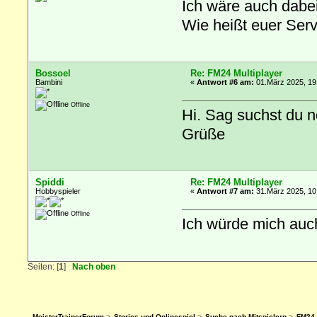
Ich wäre auch dabei
Wie heißt euer Ser
Bossoel
Re: FM24 Multiplayer
Bambini
«
Antwort #6 am:
01.März 2025, 19
Offline
Hi. Sag suchst du n
Grüße
Spiddi
Re: FM24 Multiplayer
Hobbyspieler
«
Antwort #7 am:
31.März 2025, 10
Offline
Ich würde mich auch
Seiten: [
1
]
Nach oben
MeisterTrainerForum
>
Stories und Onlinespiel
>
Suche nach Mitspielern
>
FM24 