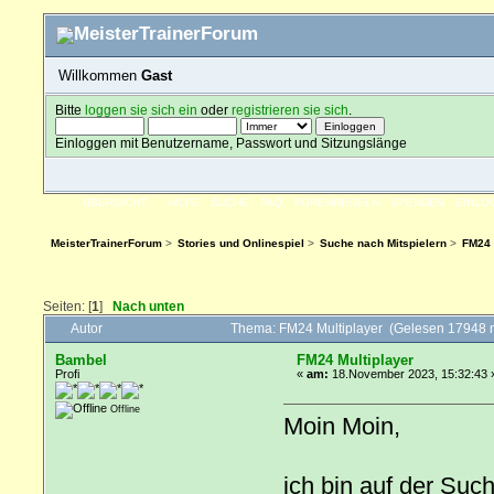
Willkommen
Gast
Bitte
loggen sie sich ein
oder
registrieren sie sich
.
Einloggen mit Benutzername, Passwort und Sitzungslänge
ÜBERSICHT
HILFE
SUCHE
FAQ
FORENREGELN
SPENDEN
EINLO
MeisterTrainerForum
>
Stories und Onlinespiel
>
Suche nach Mitspielern
>
FM24 
Seiten: [
1
]
Nach unten
Autor
Thema: FM24 Multiplayer (Gelesen 17948 
Bambel
FM24 Multiplayer
Profi
«
am:
18.November 2023, 15:32:43 
Offline
Moin Moin,
ich bin auf der Su