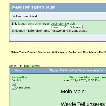
Willkommen
Gast
Bitte
loggen sie sich ein
oder
registrieren sie sich
.
Einloggen mit Benutzername, Passwort und Sitzungslänge
ÜBERSICHT
HILFE
SUCHE
FAQ
FORENREGELN
SPENDEN
EINLO
MeisterTrainerForum
>
Stories und Onlinespiel
>
Suche nach Mitspielern
>
Fm 24
Seiten: [
1
]
Nach unten
Autor
Thema: Fm 24 großer Multiplayer sucht Ver
LennartFm
Fm 24 großer Multiplayer su
Bambini
«
am:
18.April 2025, 15:32:47 »
Offline
Moin Moin!
Werde Teil unseres