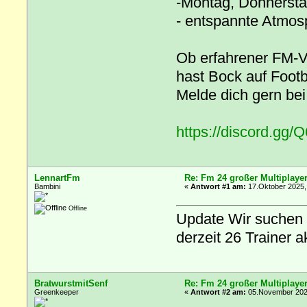
-Montag, Donnersta
- entspannte Atmos
Ob erfahrener FM-V
hast Bock auf Footb
Melde dich gern bei
https://discord.g
LennartFm
Re: Fm 24 großer Multiplaye
Bambini
«
Antwort #1 am:
17.Oktober 2025,
Offline
Update Wir suchen 
derzeit 26 Trainer ak
BratwurstmitSenf
Re: Fm 24 großer Multiplaye
Greenkeeper
«
Antwort #2 am:
05.November 2025