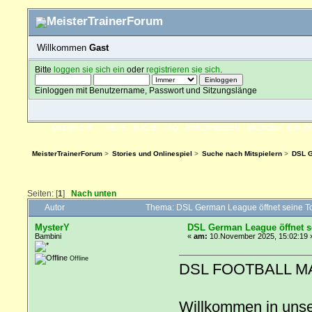
Willkommen
Gast
Bitte
loggen sie sich ein
oder
registrieren sie sich
.
Einloggen mit Benutzername, Passwort und Sitzungslänge
ÜBERSICHT
HILFE
SUCHE
FAQ
FORENREGELN
SPENDEN
EINLO
MeisterTrainerForum
>
Stories und Onlinespiel
>
Suche nach Mitspielern
>
DSL G
Seiten: [
1
]
Nach unten
Autor
Thema: DSL German League öffnet seine T
MysterY
DSL German League öffnet s
Bambini
«
am:
10.November 2025, 15:02:19 
Offline
DSL FOOTBALL M
Willkommen in uns