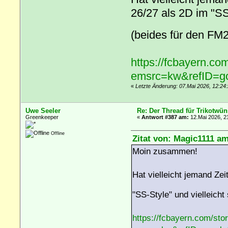
26/27 als 2D im "SS-
(beides für den FM
https://fcbayern.co
emsrc=kw&refID=g
«
Letzte Änderung: 07.Mai 2026, 12:24
Uwe Seeler
Re: Der Thread für Trikotwün
Greenkeeper
«
Antwort #387 am:
12.Mai 2026, 2
Offline
Zitat von: Magic1111 am
Moin zusammen!
Hat vielleicht jemand Ze
"SS-Style" und vielleich
https://fcbayern.com/sto