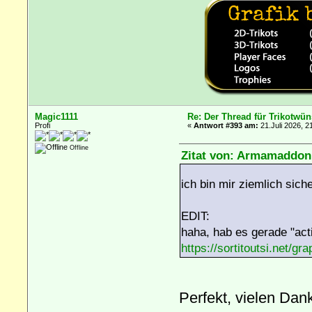
Magic1111
Re: Der Thread für Trikotwün
Profi
«
Antwort #393 am:
21.Juli 2026, 2
Offline
Zitat von: Armamaddon 
ich bin mir ziemlich sic
EDIT:
haha, hab es gerade "act
https://sortitoutsi.net/
Perfekt, vielen Da