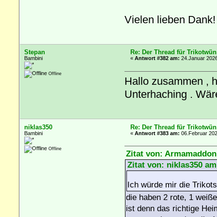
Vielen lieben Dank!
Stepan
Re: Der Thread für Trikotwün
Bambini
«
Antwort #382 am:
24.Januar 2026
Offline
Hallo zusammen , ha
Unterhaching . Wär
niklas350
Re: Der Thread für Trikotwün
Bambini
«
Antwort #383 am:
06.Februar 202
Offline
Zitat von: Armamaddon
Zitat von: niklas350 a
Ich würde mir die Trikot
die haben 2 rote, 1 weiß
ist denn das richtige He