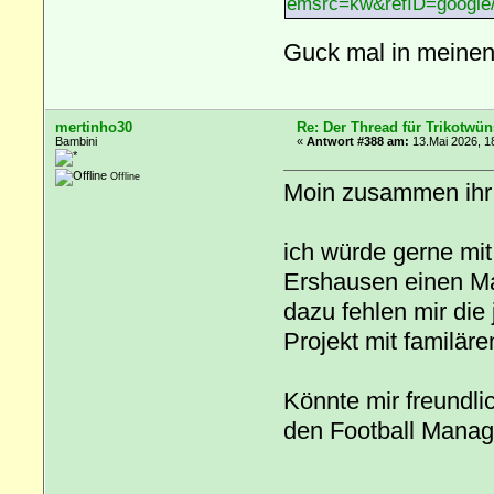
emsrc=kw&refID=googl
Guck mal in meinen
mertinho30
Re: Der Thread für Trikotwün
Bambini
«
Antwort #388 am:
13.Mai 2026, 1
Offline
Moin zusammen ihr 
ich würde gerne mi
Ershausen einen Ma
dazu fehlen mir die
Projekt mit familär
Könnte mir freundli
den Football Manage