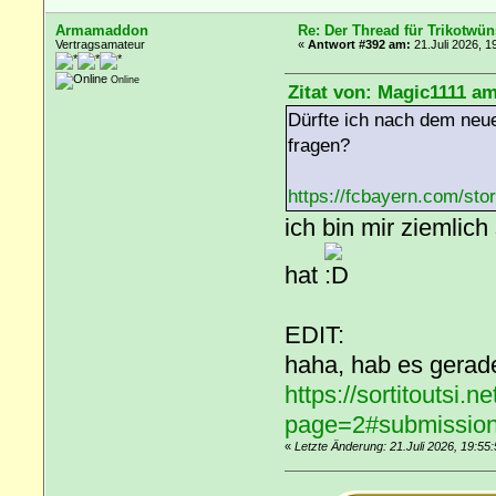
Armamaddon
Re: Der Thread für Trikotwün
Vertragsamateur
«
Antwort #392 am:
21.Juli 2026, 1
Online
Zitat von: Magic1111 am
Dürfte ich nach dem neu
fragen?
https://fcbayern.com/sto
ich bin mir ziemlic
hat
EDIT:
haha, hab es gerade
https://sortitoutsi.
page=2#submissio
«
Letzte Änderung: 21.Juli 2026, 19: