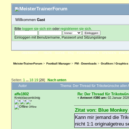
Willkommen
Gast
Bitte
loggen sie sich ein
oder
registrieren sie sich
.
Einloggen mit Benutzername, Passwort und Sitzungslänge
ÜBERSICHT
HILFE
SUCHE
FAQ
FORENREGELN
SPENDEN
EINLO
MeisterTrainerForum
>
Football Manager
>
FM - Downloads
>
Grafiken / Graphics
Seiten:
1
...
18
19
[
20
]
Nach unten
Autor
Thema: Der Thread für Trikotwünsche aller
affe1802
Re: Der Thread für Trikotwün
Kreisklassenkönig
«
Antwort #380 am:
02.Januar 2026
Offline
Zitat von: Blue Monkey
Kann mir jemand die Tri
nicht 1:1 originalgetreu s