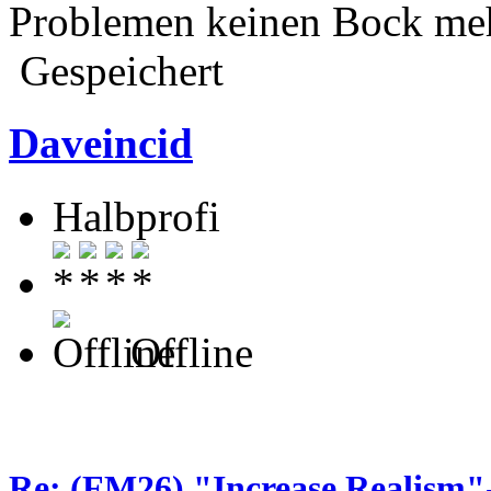
Problemen keinen Bock meh
Gespeichert
Daveincid
Halbprofi
Offline
Re: (FM26) "Increase Realism