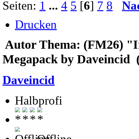
Seiten:
1
...
4
5
[
6
]
7
8
Na
Drucken
Autor
Thema: (FM26) "I
Megapack by Daveincid (
Daveincid
Halbprofi
Offline