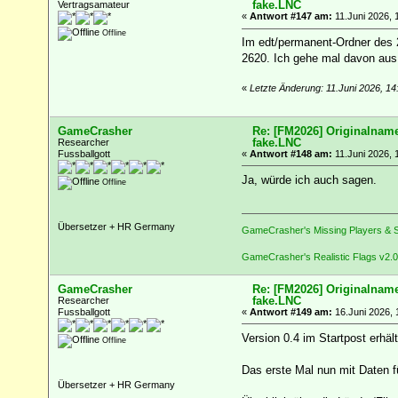
fake.LNC
Vertragsamateur
«
Antwort #147 am:
11.Juni 2026, 
Offline
Im edt/permanent-Ordner des 2
2620. Ich gehe mal davon aus,
«
Letzte Änderung: 11.Juni 2026, 14
GameCrasher
Re: [FM2026] Originalname
fake.LNC
Researcher
Fussballgott
«
Antwort #148 am:
11.Juni 2026, 
Ja, würde ich auch sagen.
Offline
Übersetzer + HR Germany
GameCrasher's Missing Players & S
GameCrasher's Realistic Flags v2.0
GameCrasher
Re: [FM2026] Originalname
fake.LNC
Researcher
Fussballgott
«
Antwort #149 am:
16.Juni 2026, 
Version 0.4 im Startpost erhält
Offline
Das erste Mal nun mit Daten f
Übersetzer + HR Germany