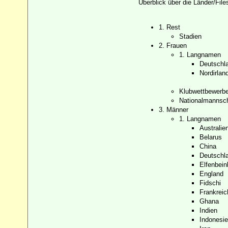
Überblick über die Länder/Files
1. Rest
Stadien
2. Frauen
1. Langnamen
Deutschl
Nordirlan
Klubwettbewerb
Nationalmannsc
3. Männer
1. Langnamen
Australie
Belarus
China
Deutschl
Elfenbein
England
Fidschi
Frankreic
Ghana
Indien
Indonesi