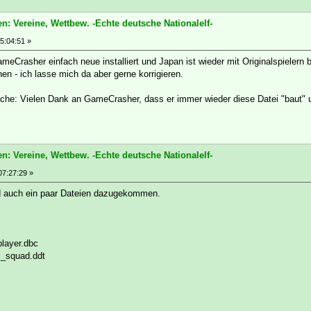
n: Vereine, Wettbew. -Echte deutsche Nationalelf-
5:04:51 »
eCrasher einfach neue installiert und Japan ist wieder mit Originalspielern 
n - ich lasse mich da aber gerne korrigieren.
che: Vielen Dank an GameCrasher, dass er immer wieder diese Datei "baut" und
n: Vereine, Wettbew. -Echte deutsche Nationalelf-
07:27:29 »
d auch ein paar Dateien dazugekommen.
player.dbc
c_squad.ddt