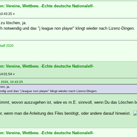
n: Vereine, Wettbew. -Echte deutsche Nationalelf-
10:43:25 »
zu löschen, ja.
ich notwendig und das "j league non player" klingt wieder nach Lizenz-Dingen.
taff 2020
n: Vereine, Wettbew. -Echte deutsche Nationalelf-
14:01:54 »
 2026, 10:43:25
hen, ja.
wendig und das "j league non player" klingt wieder nach Lizenz-Dingen.
mmt, wovon auszugehen ist, wäre es m.E. sinnvoll, wenn Du das Löschen bes
, wenn man die Anleitung des Files benötigt, oder andere darauf hinweist.
n: Vereine, Wettbew. -Echte deutsche Nationalelf-