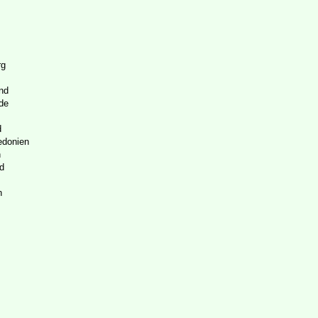
rg
nd
de
d
donien
n
d
n