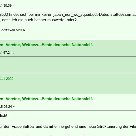
14:30:39 »
600 findet sich bei mir keine japan_non_wc_squad.ddt-Datei, stattdessen ab
 dass ich die auch besser rauswerfe, oder?
:35:08 von Mott
»
n: Vereine, Wettbew. -Echte deutsche Nationalelf-
14:57:24 »
taff 2020
n: Vereine, Wettbew. -Echte deutsche Nationalelf-
15:05:24 »
lich!
ür den Frauenfußbal und damit einhergehend eine neue Strukturierung der Fil