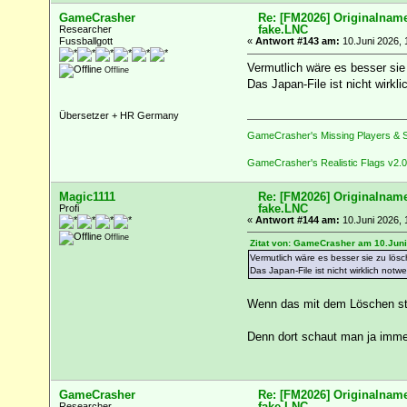
GameCrasher
Re: [FM2026] Originalname
fake.LNC
Researcher
Fussballgott
«
Antwort #143 am:
10.Juni 2026, 
Vermutlich wäre es besser sie 
Offline
Das Japan-File ist nicht wirkl
Übersetzer + HR Germany
GameCrasher's Missing Players & S
GameCrasher's Realistic Flags v2.0
Magic1111
Re: [FM2026] Originalname
fake.LNC
Profi
«
Antwort #144 am:
10.Juni 2026, 
Offline
Zitat von: GameCrasher am 10.Juni
Vermutlich wäre es besser sie zu lösc
Das Japan-File ist nicht wirklich not
Wenn das mit dem Löschen sti
Denn dort schaut man ja immer
GameCrasher
Re: [FM2026] Originalname
fake.LNC
Researcher