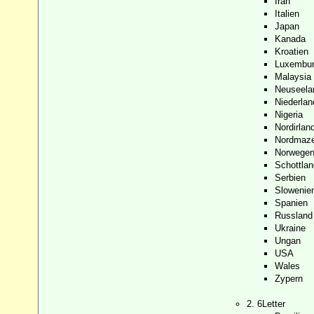
Iran
Italien
Japan
Kanada
Kroatien
Luxembu
Malaysia
Neuseela
Niederlan
Nigeria
Nordirlan
Nordmaze
Norwege
Schottlan
Serbien
Slowenie
Spanien
Russland
Ukraine
Ungan
USA
Wales
Zypern
2. 6Letter