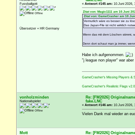
Fussballgott
«
Antwort #145 am:
10.Juni 2026, 
Zitat von: Magic1111 am 10.Juni 20
Offline
Zitat von: GameCrasher am 10.Jun
Vermutlich wäre es besser sie zu lösc
Das Japan-File ist nicht wirklich not
Übersetzer + HR Germany
Wenn das mit dem Löschen stimmt, wo
Denn dort schaut man ja immer, wenn 
Habe ich aufgenommen.
"j league non player" war aber
GameCrasher's Missing Players & S
GameCrasher's Realistic Flags v2.0
vonholzminden
Re: [FM2026] Originalname
fake.LNC
Nationalspieler
«
Antwort #146 am:
10.Juni 2026, 
Offline
Vielen Dank mal wieder an euc
Mott
Re: [FM2026] Originalname