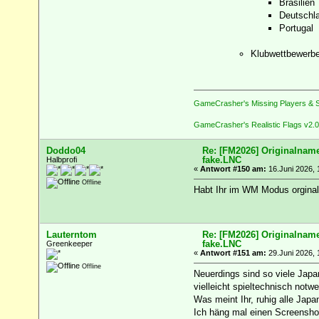
Brasilien
Deutschl
Portugal
Klubwettbewerb
GameCrasher's Missing Players & S
GameCrasher's Realistic Flags v2.0
Doddo04
Re: [FM2026] Originalname
fake.LNC
Halbprofi
«
Antwort #150 am:
16.Juni 2026, 
Offline
Habt Ihr im WM Modus orginale
Lauterntom
Re: [FM2026] Originalname
fake.LNC
Greenkeeper
«
Antwort #151 am:
29.Juni 2026, 
Offline
Neuerdings sind so viele Japan
vielleicht spieltechnisch notw
Was meint Ihr, ruhig alle Japa
Ich häng mal einen Screensho