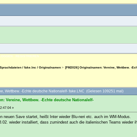
NLOGGEN
REGISTRIEREN
Sprachdateien / fake.lnc / Originalnamen
>
[FM2026] Originalnamen: Vereine, Wettbew. -Ech
e, Wettbew. -Echte deutsche Nationalelf- fake.LNC (Gelesen 109251 mal)
n: Vereine, Wettbew. -Echte deutsche Nationalelf-
2:47:04 »
n neuen Save startet, heißt Inter wieder Blu-neri etc. auch im WM-Modus.
.02. wieder installiert, dass zumindest auch die italienischen Teams wiede