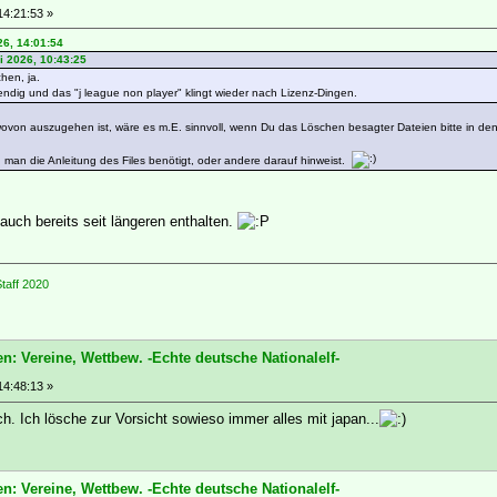
14:21:53 »
26, 14:01:54
i 2026, 10:43:25
hen, ja.
wendig und das "j league non player" klingt wieder nach Lizenz-Dingen.
von auszugehen ist, wäre es m.E. sinnvoll, wenn Du das Löschen besagter Dateien bitte in den
man die Anleitung des Files benötigt, oder andere darauf hinweist.
 auch bereits seit längeren enthalten.
taff 2020
n: Vereine, Wettbew. -Echte deutsche Nationalelf-
14:48:13 »
h. Ich lösche zur Vorsicht sowieso immer alles mit japan...
n: Vereine, Wettbew. -Echte deutsche Nationalelf-