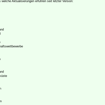
 welche Aktualisierungen erfuhren seit letzter Version:
and
d
e
haftswettbewerbe
n
and
küste
h
en