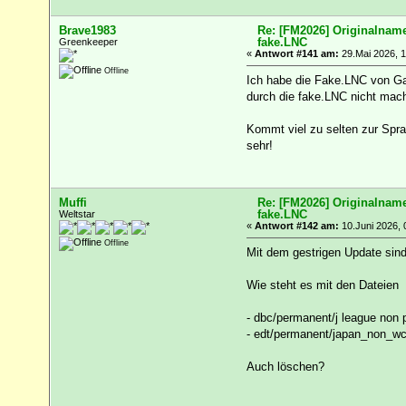
Brave1983
Re: [FM2026] Originalname
fake.LNC
Greenkeeper
«
Antwort #141 am:
29.Mai 2026, 1
Offline
Ich habe die Fake.LNC von Gam
durch die fake.LNC nicht mache
Kommt viel zu selten zur Spra
sehr!
Muffi
Re: [FM2026] Originalname
fake.LNC
Weltstar
«
Antwort #142 am:
10.Juni 2026, 
Offline
Mit dem gestrigen Update sin
Wie steht es mit den Dateien
- dbc/permanent/j league non 
- edt/permanent/japan_non_w
Auch löschen?