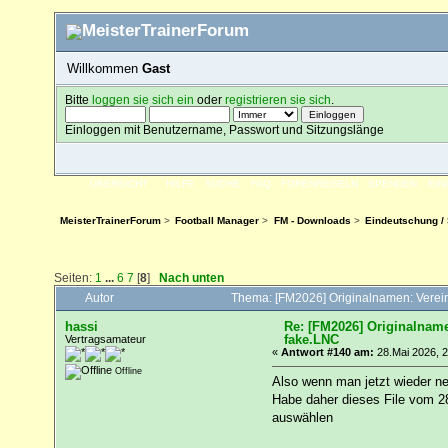
Willkommen
Gast
Bitte
loggen sie sich ein
oder
registrieren sie sich
.
Einloggen mit Benutzername, Passwort und Sitzungslänge
ÜBERSICHT
HILFE
SUCHE
FAQ
FORENREGELN
SPENDEN
EI
MeisterTrainerForum
>
Football Manager
>
FM - Downloads
>
Eindeutschung / 
Seiten:
1
...
6
7
[
8
]
Nach unten
Autor
Thema: [FM2026] Originalnamen: Verein
hassi
Re: [FM2026] Originalname
fake.LNC
Vertragsamateur
«
Antwort #140 am:
28.Mai 2026, 2
Offline
Also wenn man jetzt wieder ne
Habe daher dieses File vom 28
auswählen