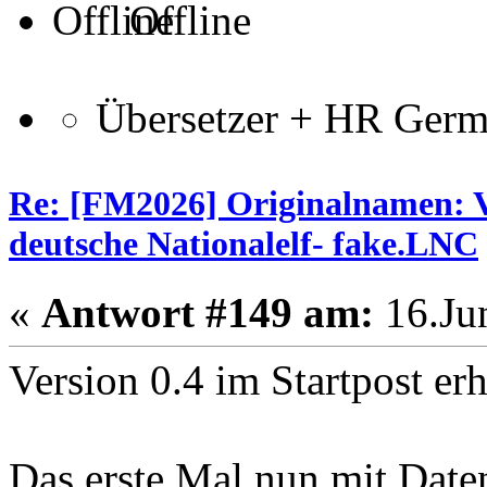
Offline
Übersetzer + HR Ger
Re: [FM2026] Originalnamen: V
deutsche Nationalelf- fake.LNC
«
Antwort #149 am:
16.Jun
Version 0.4 im Startpost erh
Das erste Mal nun mit Date