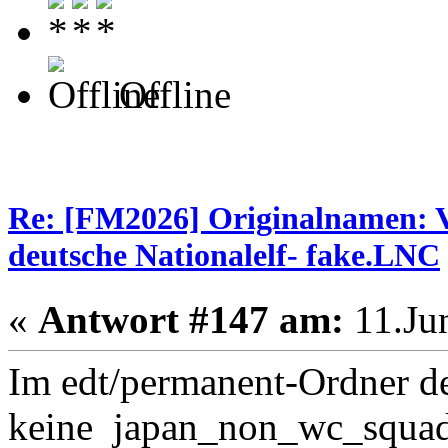
Offline
Re: [FM2026] Originalnamen: V
deutsche Nationalelf- fake.LNC
«
Antwort #147 am:
11.Jun
Im edt/permanent-Ordner de
keine japan_non_wc_squad.d