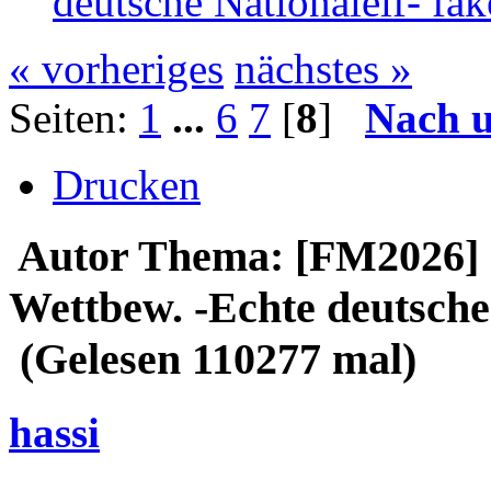
deutsche Nationalelf- f
« vorheriges
nächstes »
Seiten:
1
...
6
7
[
8
]
Nach 
Drucken
Autor
Thema: [FM2026] 
Wettbew. -Echte deutsche
(Gelesen 110277 mal)
hassi