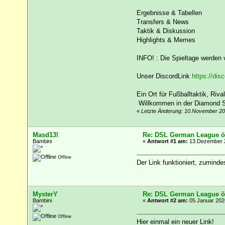
Ergebnisse & Tabellen
Transfers & News
Taktik & Diskussion
Highlights & Memes
INFO! : Die Spieltage werden 
Unser DiscordLink
https://di
Ein Ort für Fußballtaktik, Riv
Willkommen in der Diamond S
«
Letzte Änderung: 10.November 20
Masd13!
Re: DSL German League öf
Bambini
«
Antwort #1 am:
13.Dezember 2
Offline
Der Link funktioniert, zumindes
MysterY
Re: DSL German League öf
Bambini
«
Antwort #2 am:
05.Januar 2026
Offline
Hier einmal ein neuer Link!