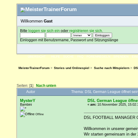
Willkommen
Gast
Bitte
loggen sie sich ein
oder
registrieren sie sich
.
Einloggen mit Benutzername, Passwort und Sitzungslänge
ÜBERSICHT
HILFE
SUCHE
FAQ
FORENREGELN
SPENDEN
EI
MeisterTrainerForum
>
Stories und Onlinespiel
>
Suche nach Mitspielern
>
DS
Seiten: [
1
]
Nach unten
Autor
Thema: DSL German League öffnet sein
MysterY
DSL German League öffnet
Bambini
«
am:
10.November 2025, 15:02:
Offline
DSL FOOTBALL MANAGER O
Willkommen in unserer gemei
Wir starten gemeinsam in der 