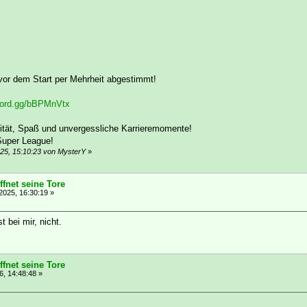
vor dem Start per Mehrheit abgestimmt!
scord.gg/bBPMnVtx
alität, Spaß und unvergessliche Karrieremomente!
uper League!
25, 15:10:23 von MysterY
»
fnet seine Tore
025, 16:30:19 »
t bei mir, nicht.
fnet seine Tore
, 14:48:48 »