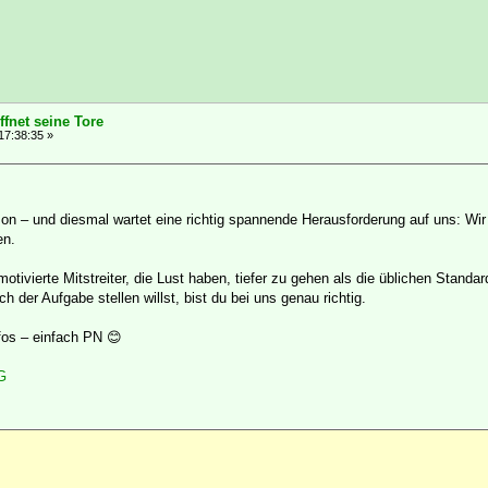
fnet seine Tore
17:38:35 »
son – und diesmal wartet eine richtig spannende Herausforderung auf uns: Wir
en.
tivierte Mitstreiter, die Lust haben, tiefer zu gehen als die üblichen Stand
 der Aufgabe stellen willst, bist du bei uns genau richtig.
fos – einfach PN 😊
G