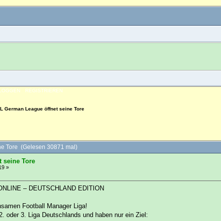
NLOGGEN
REGISTRIEREN
L German League öffnet seine Tore
e Tore (Gelesen 30871 mal)
 seine Tore
19 »
NLINE – DEUTSCHLAND EDITION
nsamen Football Manager Liga!
2. oder 3. Liga Deutschlands und haben nur ein Ziel: