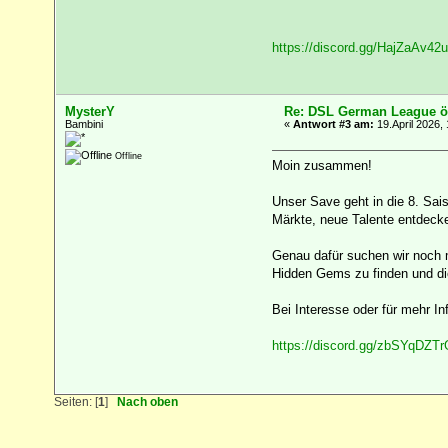
https://discord.gg/HajZaAv42u
MysterY
Re: DSL German League öf
Bambini
«
Antwort #3 am:
19.April 2026, 
Offline
Moin zusammen!
Unser Save geht in die 8. Sai
Märkte, neue Talente entdeck
Genau dafür suchen wir noch mo
Hidden Gems zu finden und dich
Bei Interesse oder für mehr In
https://discord.gg/zbSYqDZTr
Seiten: [
1
]
Nach oben