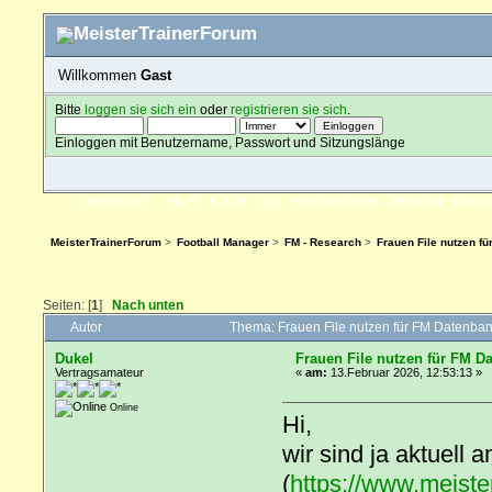
Willkommen
Gast
Bitte
loggen sie sich ein
oder
registrieren sie sich
.
Einloggen mit Benutzername, Passwort und Sitzungslänge
ÜBERSICHT
HILFE
SUCHE
FAQ
FORENREGELN
SPENDEN
EINLO
MeisterTrainerForum
>
Football Manager
>
FM - Research
>
Frauen File nutzen f
Seiten: [
1
]
Nach unten
Autor
Thema: Frauen File nutzen für FM Datenba
Dukel
Frauen File nutzen für FM D
Vertragsamateur
«
am:
13.Februar 2026, 12:53:13 »
Online
Hi,
wir sind ja aktuell
(
https://www.meiste