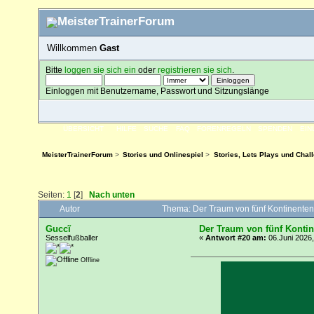
Willkommen
Gast
Bitte
loggen sie sich ein
oder
registrieren sie sich
.
Einloggen mit Benutzername, Passwort und Sitzungslänge
ÜBERSICHT
HILFE
SUCHE
FAQ
FORENREGELN
SPENDEN
EI
MeisterTrainerForum
>
Stories und Onlinespiel
>
Stories, Lets Plays und Chal
Seiten:
1
[
2
]
Nach unten
Autor
Thema: Der Traum von fünf Kontinenten
Guccĩ
Der Traum von fünf Kontine
Sesselfußballer
«
Antwort #20 am:
06.Juni 2026,
Offline