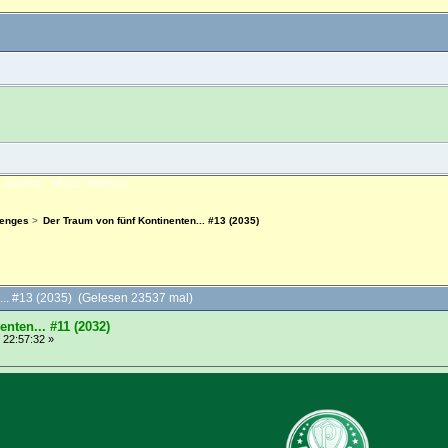
NLOGGEN
REGISTRIEREN
lenges
>
Der Traum von fünf Kontinenten... #13 (2035)
... #13 (2035) (Gelesen 23537 mal)
nten... #11 (2032)
 22:57:32 »