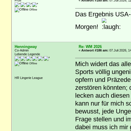
Profi
«
Antwort #185 am:
07.Juli 2026, 1
Offline
Das Ergebnis USA-B
Morgen!
Henningway
Re: WM 2026
Co-Admin
«
Antwort #186 am:
07.Juli 2026, 1
Lebende Legende
Mich widert das all
Offline
Sports völlig ungen
opfern und Präzeden
HR Lingerie League
zerstören könnten; 
lecken auch diesen 
kann nur für mich sc
bewusst, jede Unge
Frage stellen und i
dabei muss ich mir g