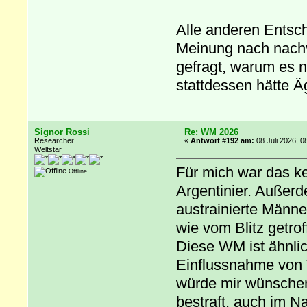
Alle anderen Entsc
Meinung nach nachv
gefragt, warum es n
stattdessen hätte 
Signor Rossi
Re: WM 2026
Researcher
«
Antwort #192 am:
08.Juli 2026, 0
Weltstar
Für mich war das ke
Offline
Argentinier. Außerd
austrainierte Männe
wie vom Blitz getrof
Diese WM ist ähnlich
Einflussnahme von T
würde mir wünschen
bestraft, auch im N