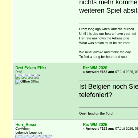
nichts mehr kommen
weiteren Spiel absit
From long ago when lanterns burned
Until this day our hearts have yearned
Her fate unknown the Arkenstone
What was stolen must be returned
We must awake and make the day
To find a song for heart and soul
Drei Ecken Elfer
Re: WM 2026
Profi
«
Antwort #182 am:
07.Juli 2026, 0
Offline
Ist Belgien noch Si
telefoniert?
One Hand on the Torch
Herr_Rossi
Re: WM 2026
Co-Admin
«
Antwort #183 am:
07.Juli 2026, 0
Lebende Legende