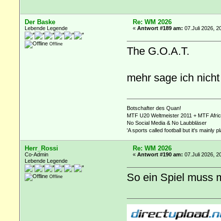
Der Baske
Re: WM 2026
Lebende Legende
«
Antwort #189 am:
07.Juli 2026, 2
Offline
The G.O.A.T.
mehr sage ich nicht
Botschafter des Quan!
MTF U20 Weltmeister 2011 + MTF Afri
No Social Media & No Laubbläser
'A sports called football but it's mainly p
Herr_Rossi
Re: WM 2026
Co-Admin
«
Antwort #190 am:
07.Juli 2026, 2
Lebende Legende
So ein Spiel muss 
Offline