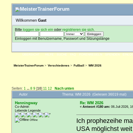
Willkommen
Gast
Bitte
loggen sie sich ein
oder
registrieren sie sich
.
Einloggen mit Benutzername, Passwort und Sitzungslänge
ÜBERSICHT
HILFE
SUCHE
FAQ
FORENREGELN
SPENDEN
EINLO
MeisterTrainerForum
>
Verschiedenes
>
Fußball
>
WM 2026
Seiten:
1
...
8
9
[
10
]
11
12
Nach unten
Autor
Thema: WM 2026 (Gelesen 36019 mal)
Henningway
Re: WM 2026
Co-Admin
«
Antwort #180 am:
06.Juli 2026, 1
Lebende Legende
Ich prophezeihe mal
Offline
USA möglichst weit