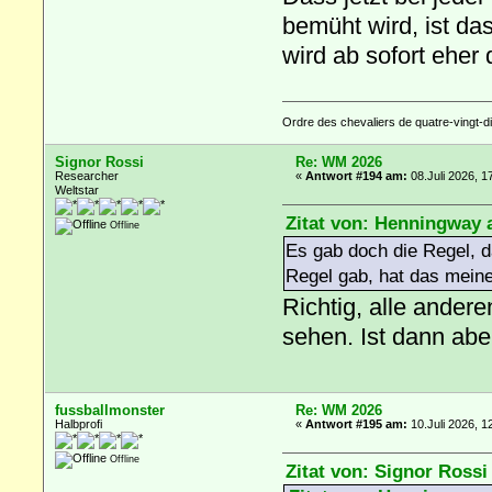
bemüht wird, ist da
wird ab sofort eher
Ordre des chevaliers de quatre-vingt-di
Signor Rossi
Re: WM 2026
Researcher
«
Antwort #194 am:
08.Juli 2026, 1
Weltstar
Zitat von: Henningway a
Offline
Es gab doch die Regel, d
Regel gab, hat das meine
Richtig, alle andere
sehen. Ist dann abe
fussballmonster
Re: WM 2026
Halbprofi
«
Antwort #195 am:
10.Juli 2026, 1
Offline
Zitat von: Signor Rossi