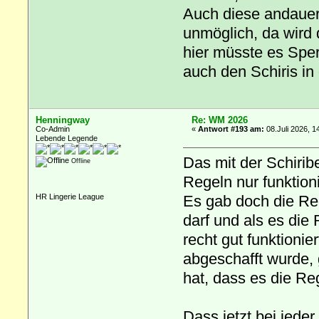
Auch diese andauer
unmöglich, da wird
hier müsste es Spe
auch den Schiris in
Henningway
Re: WM 2026
Co-Admin
«
Antwort #193 am:
08.Juli 2026, 1
Lebende Legende
Das mit der Schirib
Offline
Regeln nur funktion
Es gab doch die Reg
HR Lingerie League
darf und als es die
recht gut funktionie
abgeschafft wurde,
hat, dass es die Re
Dass jetzt bei jede