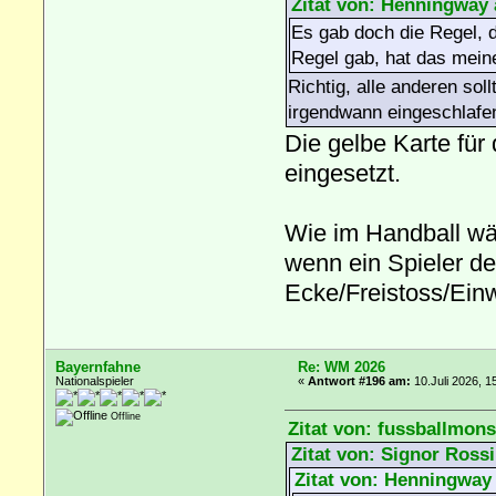
Zitat von: Henningway 
Es gab doch die Regel, d
Regel gab, hat das meine
Richtig, alle anderen sol
irgendwann eingeschlafe
Die gelbe Karte für 
eingesetzt.
Wie im Handball wär
wenn ein Spieler de
Ecke/Freistoss/Einw
Bayernfahne
Re: WM 2026
Nationalspieler
«
Antwort #196 am:
10.Juli 2026, 1
Offline
Zitat von: fussballmons
Zitat von: Signor Rossi
Zitat von: Henningway 