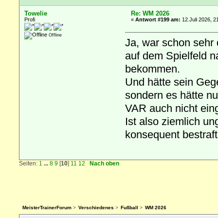
Towelie
Re: WM 2026
Profi
«
Antwort #199 am:
12.Juli 2026, 2
Offline
Ja, war schon sehr 
auf dem Spielfeld n
bekommen.
Und hätte sein Geg
sondern es hätte nu
VAR auch nicht ein
Ist also ziemlich u
konsequent bestraf
Seiten:
1
...
8
9
[
10
]
11
12
Nach oben
MeisterTrainerForum
>
Verschiedenes
>
Fußball
>
WM 2026