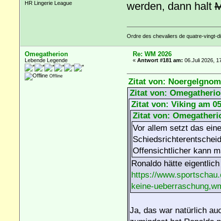
werden, dann halt
M
HR Lingerie League
Ordre des chevaliers de quatre-vingt-di
Omegatherion
Re: WM 2026
Lebende Legende
«
Antwort #181 am:
06.Juli 2026, 1
Offline
Zitat von: Noergelgnom 
Zitat von: Omegatherio
Zitat von: Viking am 05
Zitat von: Omegatherio
Vor allem setzt das ein
Schiedsrichterentscheid
Offensichtlicher kann m
Ronaldo hätte eigentlic
https://www.sportschau.
keine-ueberraschung,wm
Ja, das war natürlich au