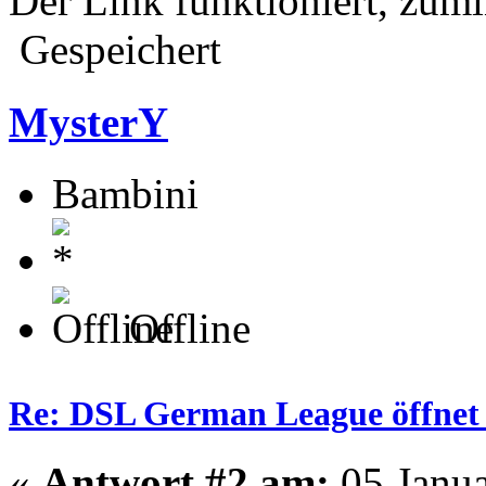
Der Link funktioniert, zumin
Gespeichert
MysterY
Bambini
Offline
Re: DSL German League öffnet 
«
Antwort #2 am:
05.Janua