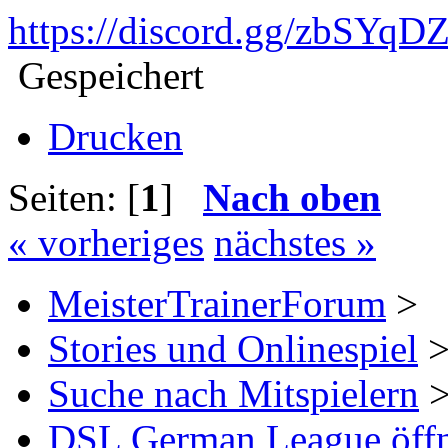
https://discord.gg/zbSYqD
Gespeichert
Drucken
Seiten: [
1
]
Nach oben
« vorheriges
nächstes »
MeisterTrainerForum
>
Stories und Onlinespiel
Suche nach Mitspielern
DSL German League öffne