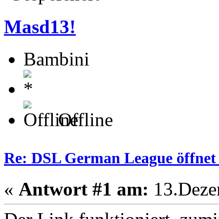
Masd13!
Bambini
Offline
Re: DSL German League öffnet 
«
Antwort #1 am:
13.Dezem