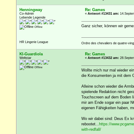
Henningway
Re: Games
Co-Admin
«
Antwort #13431 am:
14.Septem
Lebende Legende
Ganz sicher, können wir gern
Offline
HR Lingerie League
Ordre des chevaliers de quatre-vingt
KI-Guardiola
Re: Games
Weltstar
«
Antwort #13432 am:
28.Septem
Offline
Wollte mich nur mal wieder ei
die Konsumenten ja mit dem Ge
Alleine schon wieder die Armb
spielende Redaktion nicht geraf
Touchscreen auf dem Boden lie
mir am Ende sogar ein paar NOT
eigenen Fähigkeiten haben, mu
Wo wir dabei sind: Deus Ex k
rebootet...
https://www.pcgamer
with-redfall/