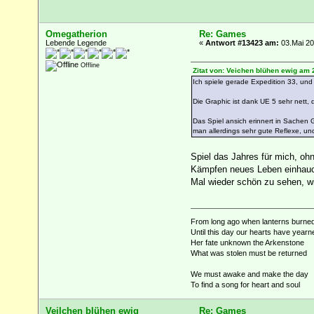
Omegatherion
Re: Games
Lebende Legende
«
Antwort #13423 am:
03.Mai 20
Offline
Zitat von: Veichen blühen ewig am 
Ich spiele gerade Expedition 33, und 
Die Graphic ist dank UE 5 sehr nett, 
Das Spiel ansich erinnert in Sachen 
man allerdings sehr gute Reflexe, un
Spiel das Jahres für mich, oh
Kämpfen neues Leben einhauc
Mal wieder schön zu sehen, wi
From long ago when lanterns burne
Until this day our hearts have yearn
Her fate unknown the Arkenstone
What was stolen must be returned
We must awake and make the day
To find a song for heart and soul
Veilchen blühen ewig
Re: Games