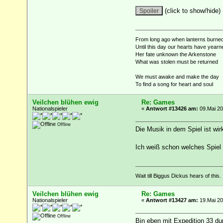
(click to show/hide)
From long ago when lanterns burne
Until this day our hearts have yearn
Her fate unknown the Arkenstone
What was stolen must be returned
We must awake and make the day
To find a song for heart and soul
Veilchen blühen ewig
Re: Games
Nationalspieler
«
Antwort #13426 am:
09.Mai 20
Offline
Die Musik in dem Spiel ist wi
Ich weiß schon welches Spiel 
Wait till Biggus Dickus hears of this.
Veilchen blühen ewig
Re: Games
Nationalspieler
«
Antwort #13427 am:
19.Mai 20
Offline
Bin eben mit Expedition 33 du