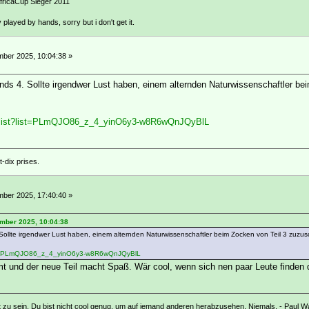
ricaCup Sieger 2011
ly played by hands, sorry but i don't get it.
ber 2025, 10:04:38 »
ds 4. Sollte irgendwer Lust haben, einem alternden Naturwissenschaftler be
aylist?list=PLmQJO86_z_4_yinO6y3-w8R6wQnJQyBlL
-dix prises.
ber 2025, 17:40:40 »
mber 2025, 10:04:38
ollte irgendwer Lust haben, einem alternden Naturwissenschaftler beim Zocken von Teil 3 zuzus
list=PLmQJO86_z_4_yinO6y3-w8R6wQnJQyBlL
mmt und der neue Teil macht Spaß. Wär cool, wenn sich nen paar Leute finden 
 zu sein, Du bist nicht cool genug, um auf jemand anderen herabzusehen. Niemals. - Paul W