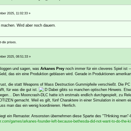
ber 2025, 11:02:33 »
e machen. Wird aber noch dauern.
-dix prises.
ber 2025, 08:51:33 »
nloggen und sagen, was
Arkanes Prey
noch immer für ein cleveres Spiel ist -
ld, das ein eine Produktion geblasen wird. Gerade in Produktionen amerikan
rust, die statt Weapons of Mass Destruction Gummipfeile verschießt. Die P
ft, für was die gut ist.
Dabei gibts so manchen optischen Hinweis. Etwa
gen... Den Mooncrash-DLC hatte ich erstmals endlich durchgespielt, zu Relea
IZEN gemacht. Weil es gilt, fünf Charaktere in einer Simulation in einem ein
ss man das ein wenig koordinieren. Herrlich.
riegt ein Remaster. Ansonsten übernehmen diese Sparte des "THinking man"-G
.com/games/arkanes-founder-left-because-bethesda-did-not-want-to-do-the-ki