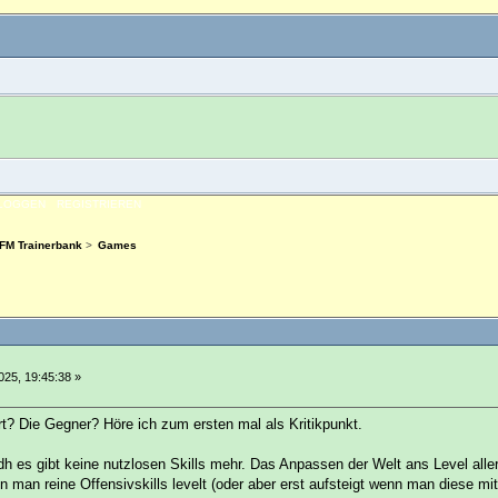
NLOGGEN
REGISTRIEREN
 FM Trainerbank
>
Games
025, 19:45:38 »
rt? Die Gegner? Höre ich zum ersten mal als Kritikpunkt.
h es gibt keine nutzlosen Skills mehr. Das Anpassen der Welt ans Level aller
n man reine Offensivskills levelt (oder aber erst aufsteigt wenn man diese m