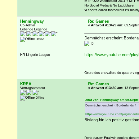
MTF U20 Weltmeister 2011 + MTF Af
No Social Media & No Laubbläser
'A sports called football but it's main
Henningway
Re: Games
Co-Admin
«
Antwort #13429 am:
09.Septem
Lebende Legende
Demnächst erscheint Borderlan
Offline
https://www.youtube.com/pl
HR Lingerie League
Ordre des chevaliers de quatre-vingt
KREA
Re: Games
Vertragsamateur
«
Antwort #13430 am:
13.Septem
Offline
Zitat von: Henningway am 09.Septe
Demnächst erscheint Borderlands 4. S
https://www.youtube.com/playlist?
Bislang bin ich positiv gesti
Denk daran: Egal wie cool du denkst