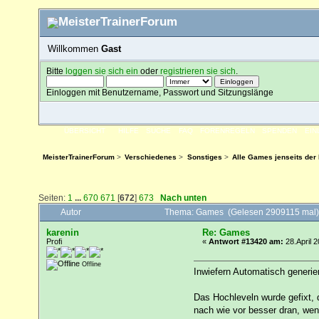
Willkommen
Gast
Bitte
loggen sie sich ein
oder
registrieren sie sich
.
Einloggen mit Benutzername, Passwort und Sitzungslänge
ÜBERSICHT
HILFE
SUCHE
FAQ
FORENREGELN
SPENDEN
EI
MeisterTrainerForum
>
Verschiedenes
>
Sonstiges
>
Alle Games jenseits der
Seiten:
1
...
670
671
[
672
]
673
Nach unten
Autor
Thema: Games (Gelesen 2909115 mal)
karenin
Re: Games
Profi
«
Antwort #13420 am:
28.April 2
Offline
Inwiefern Automatisch generie
Das Hochleveln wurde gefixt, d
nach wie vor besser dran, wen