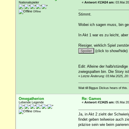
Nationalspieler
«
Antwort #13424 am:
03.Mai 20
Offline
Stimmt.
Wobei ich sagen muss, bin ger
In Akt 1 war es zu leicht, aber 
Riesiger, wirklich Spiel zerstö
(click to show/hide)
Edit: Alleine der halb/stündig
zwiegspalten bin. Die Story ist
«
Letzte Änderung: 03.Mai 2025, 20
Wait till Biggus Dickus hears of this.
Omegatherion
Re: Games
Lebende Legende
«
Antwort #13425 am:
05.Mai 20
Offline
Ja, in Akt 2 zieht der Schwier
findet geben teilweise auch z
präzise sein wie beim parieren