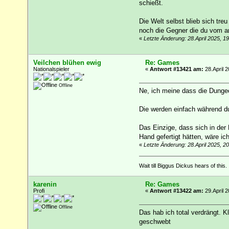
schießt.
Die Welt selbst blieb sich tr
noch die Gegner die du vom a
«
Letzte Änderung: 28.April 2025, 1
Veilchen blühen ewig
Re: Games
Nationalspieler
«
Antwort #13421 am:
28.April 2
Offline
Ne, ich meine dass die Dungeo
Die werden einfach während du
Das Einzige, dass sich in der
Hand gefertigt hätten, wäre ich
«
Letzte Änderung: 28.April 2025, 2
Wait till Biggus Dickus hears of this.
karenin
Re: Games
Profi
«
Antwort #13422 am:
29.April 2
Offline
Das hab ich total verdrängt. 
geschwebt