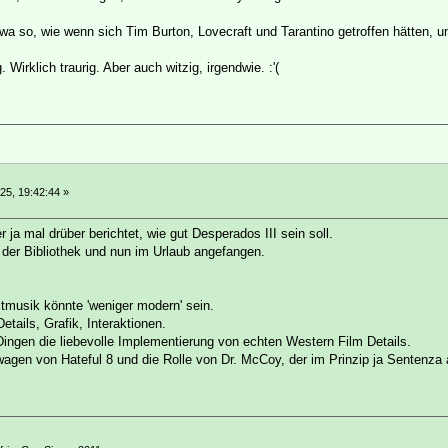
wa so, wie wenn sich Tim Burton, Lovecraft und Tarantino getroffen hätten, u
. Wirklich traurig. Aber auch witzig, irgendwie. :'(
25, 19:42:44 »
 ja mal drüber berichtet, wie gut Desperados III sein soll.
 der Bibliothek und nun im Urlaub angefangen.
tmusik könnte 'weniger modern' sein.
etails, Grafik, Interaktionen.
 Dingen die liebevolle Implementierung von echten Western Film Details.
wagen von Hateful 8 und die Rolle von Dr. McCoy, der im Prinzip ja Sentenza a