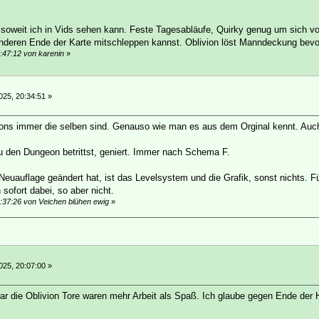
eu soweit ich in Vids sehen kann. Feste Tagesabläufe, Quirky genug um sich 
nderen Ende der Karte mitschleppen kannst. Oblivion löst Manndeckung bevo
9:47:12 von karenin
»
025, 20:34:51 »
ns immer die selben sind. Genauso wie man es aus dem Orginal kennt. Auch 
 den Dungeon betrittst, geniert. Immer nach Schema F.
 Neuauflage geändert hat, ist das Levelsystem und die Grafik, sonst nichts. 
 sofort dabei, so aber nicht.
0:37:26 von Veichen blühen ewig
»
025, 20:07:00 »
Klar die Oblivion Tore waren mehr Arbeit als Spaß. Ich glaube gegen Ende de