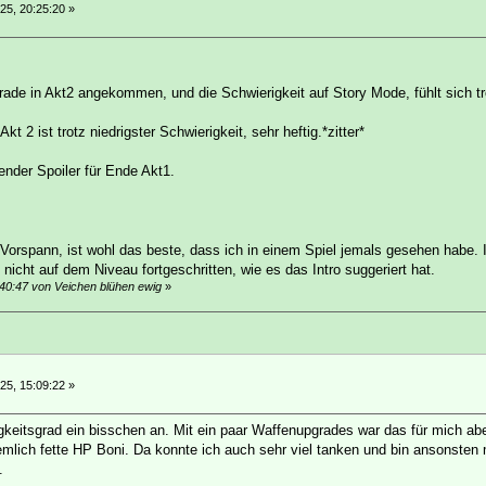
25, 20:25:20 »
ade in Akt2 angekommen, und die Schwierigkeit auf Story Mode, fühlt sich tr
Akt 2 ist trotz niedrigster Schwierigkeit, sehr heftig.*zitter*
render Spoiler für Ende Akt1.
e Vorspann, ist wohl das beste, dass ich in einem Spiel jemals gesehen habe. I
 nicht auf dem Niveau fortgeschritten, wie es das Intro suggeriert hat.
:40:47 von Veichen blühen ewig
»
25, 15:09:22 »
igkeitsgrad ein bisschen an. Mit ein paar Waffenupgrades war das für mich abe
iemlich fette HP Boni. Da konnte ich auch sehr viel tanken und bin ansonst
.