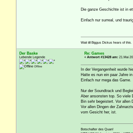
Die ganze Geschichte ist in et
Einfach nur surreal, und traurig
Wait till Biggus Dickus hears of this.
Der Baske
Re: Games
Lebende Legende
«
Antwort #13428 am:
21.Mai 20
Offline
In der Vergangenheit wurde hier
Hatte es nun ein paar Jahre in
Einfach nur mega das Game.
Nur der Soundtrack und Beglei
Aber ansonsten top. So viele D
Bin sehr begeistert. Vor allen
Vor allen Dingen der Zahnarzt
vom Gesicht her, ist.
Botschafter des Quan!