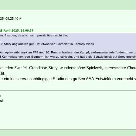
25, 09:25:40 »
28.April 2025, 19:00:57
muß sagen, dass ich sehr positiv überrascht bin.
die Story unglaublich gut. Hat etwas von Lovecraft in Fantasy Vibes.
Gameplay sehr stark an FF9 und 10. Rundenbasierender Kampf, stellenweise sehr fordernd, mit zu
d Kenntnisse von den Gegnern. Ich war zu schlecht, und habe die Schwierigkeit auf Story gestellt
ne jeden Zweifel. Grandiose Story, wunderschöne Spielwelt, interessante Cha
ht.
e ein kleineres unabhängiges Studio den großen AAA-Entwicklern vormacht w
d
ed