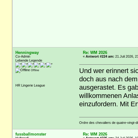
Henningway
Re: WM 2026
Co-Admin
«
Antwort #224 am:
21.Juli 2026, 2
Lebende Legende
Und wer erinnert si
Offline
doch aus nach dem 
ausgerastet. Es gab
HR Lingerie League
willkommenen Anlass
einzufordern. Mit Er
Ordre des chevaliers de quatre-vingt-di
fussballmonster
Re: WM 2026
Halbprofi
«
Antwort #225 am:
24.Juli 2026, 1