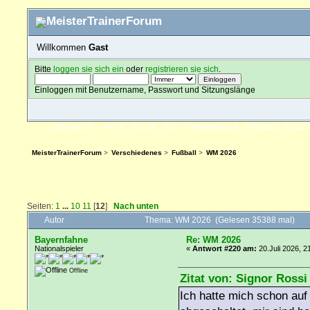
Willkommen
Gast
Bitte
loggen sie sich ein
oder
registrieren sie sich
.
Einloggen mit Benutzername, Passwort und Sitzungslänge
ÜBERSICHT
HILFE
SUCHE
FAQ
FORENREGELN
SPENDEN
EINLO
MeisterTrainerForum
>
Verschiedenes
>
Fußball
>
WM 2026
Seiten:
1
...
10
11
[
12
]
Nach unten
Autor
Thema: WM 2026 (Gelesen 35388 mal)
Bayernfahne
Re: WM 2026
Nationalspieler
«
Antwort #220 am:
20.Juli 2026, 2
Offline
Zitat von: Signor Rossi
Ich hatte mich schon auf