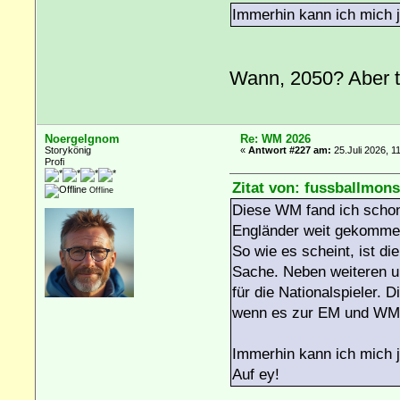
Immerhin kann ich mich j
Wann, 2050? Aber t
Noergelgnom
Re: WM 2026
Storykönig
«
Antwort #227 am:
25.Juli 2026, 1
Profi
Zitat von: fussballmons
Offline
Diese WM fand ich schon
Engländer weit gekommen
So wie es scheint, ist d
Sache. Neben weiteren un
für die Nationalspieler. 
wenn es zur EM und WM 
Immerhin kann ich mich j
Auf ey!