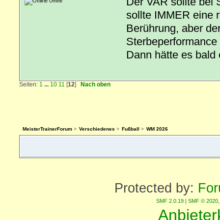
Der VAR sollte bei
Offline
sollte IMMER eine r
Berührung, aber der
Sterbeperformance h
Dann hätte es bald 
Seiten:
1
...
10
11
[
12
]
Nach oben
MeisterTrainerForum
>
Verschiedenes
>
Fußball
>
WM 2026
Protected by:
For
SMF 2.0.19
|
SMF © 2020
Anbiete