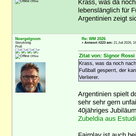
Krass, was da noch 
Offline
lebenslänglich für 
Argentinien zeigt sic
Noergelgnom
Re: WM 2026
Storykönig
«
Antwort #223 am:
21.Juli 2026, 1
Profi
Zitat von: Signor Rossi
Offline
Krass, was da noch nach 
Fußball gesperrt, der ka
Verlierer.
Argentinien spielt 
sehr sehr gern unfai
40jähriges Jubiläum.
Zubeldia aus Estudi
Fairplay ist auch b