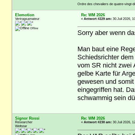
Ordre des chevaliers de quatre-vingt-di
Elemotion
Re: WM 2026
Vertragsamateur
«
Antwort #229 am:
30.Juli 2026, 1
Offline
Sorry aber wenn das
Man baut eine Regel
Schiedsrichter dem f
vom SR nicht zwei A
gelbe Karte für Ar
gewesen und somit f
eingegriffen hat. D
schwammig sein dür
Signor Rossi
Re: WM 2026
Researcher
«
Antwort #230 am:
30.Juli 2026, 1
Weltstar