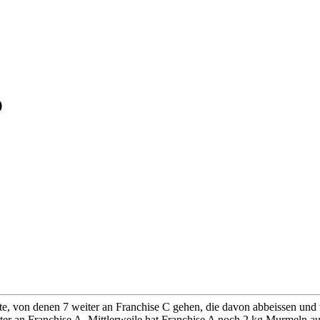
)
e, von denen 7 weiter an Franchise C gehen, die davon abbeissen und w
iter an Franchise A. Mittlerweile hat Franchise A noch 2 kg Murmeln a