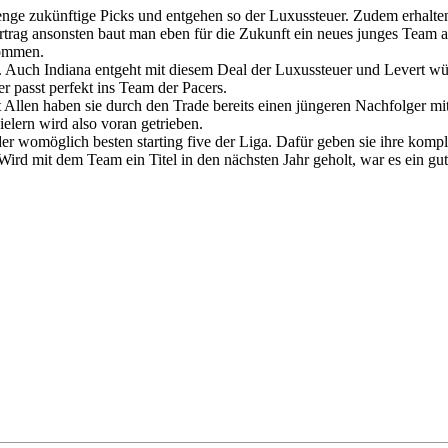
Menge zukünftige Picks und entgehen so der Luxussteuer. Zudem erhalte
rtrag ansonsten baut man eben für die Zukunft ein neues junges Team a
kommen.
. Auch Indiana entgeht mit diesem Deal der Luxussteuer und Levert wür
r passt perfekt ins Team der Pacers.
len haben sie durch den Trade bereits einen jüngeren Nachfolger mit 
elern wird also voran getrieben.
er womöglich besten starting five der Liga. Dafür geben sie ihre komp
ird mit dem Team ein Titel in den nächsten Jahr geholt, war es ein gut