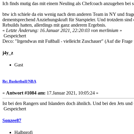
Ich finds mutig das mit einem Neuling als Chefcoach anzugehen bei s
btw ich schiele da ein wenig nach dem anderen Team in NY und frag
dementsprechend Anziehungskraft für Starspieler. Und trotzdem sind 
Rebuilds hatten, allerdings mit ganz anderem Ergebnis.
«
Letzte Änderung: 16.Januar 2021, 22:20:03 von merlinium
»
Gespeichert
Deco: "Irgendwas mit Fußball - vielleicht Zuschauer" (Auf die Frage 
j4y_z
Gast
Re: Basketball/NBA
«
Antwort #1084 am:
17.Januar 2021, 10:05:24 »
Ist bei den Rangers und Islanders doch ähnlich. Und bei den Jets un
Gespeichert
Sonzee87
Halbprofi