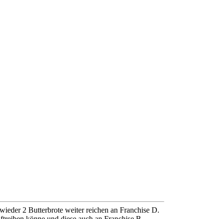
ieder 2 Butterbrote weiter reichen an Franchise D.
uftreiben könne und diese auch an Franchise B