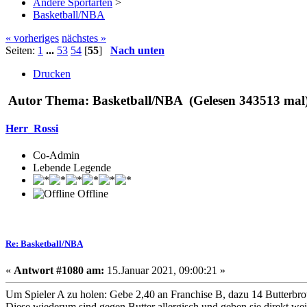
Andere Sportarten
>
Basketball/NBA
« vorheriges
nächstes »
Seiten:
1
...
53
54
[
55
]
Nach unten
Drucken
Autor
Thema: Basketball/NBA (Gelesen 343513 mal
Herr_Rossi
Co-Admin
Lebende Legende
Offline
Re: Basketball/NBA
«
Antwort #1080 am:
15.Januar 2021, 09:00:21 »
Um Spieler A zu holen: Gebe 2,40 an Franchise B, dazu 14 Butterbrot
Diese wiederum sind gegen Butter allergisch und geben sie direkt we