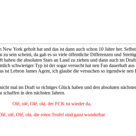
ch New York geholt hat und das ist dann auch schon 10 Jahre her. Selbst
zu sein scheint, da gab es so viele öffentliche Differenzen und Strei
fft haben die absoluten Stars an Land zu ziehen und dann auch im Draf
ich schwieriger Typ ist der sogar versucht hat nen Fan dauerhaft aus
 das ist Lebron James Agent, ich glaube die versuchen so irgendwie nen D
nicht mal im Draft so richtiges Glück haben und den absoluten nächsten
u schaffen in den nächsten Jahren.
Olé, olé, Olé, ola, der FCK ist wieder da,
Olé, olé, Olé, ola, die roten Teufel sind ganz wunderbar