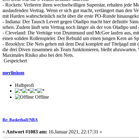
- Rockets: Verlieren ihren wechselwilligen Superstar, erhalten jede 
auslaufenden Vertrag. Wenn er sich gut macht, verlängert man den Ve
mit Harden wahrscheinlich nicht über die erste PO-Runde hinausge
- Indiana: Der Tausch Levert gegen Oladipo macht hier definitiv Sinn
sehen. Zudem läuft sein Vertrag noch länger als der von Oladipo und e
- Cleveland: Die Verträge von Drummund und McGee laufen aus, mit Al
einen soliden Rollenspieler. Der Rebuild um einen jungen Kern an Spi
- Brooklyn: Die Nets gehen mit dem Deal komplett auf Titeljagd mit d
die drei Diven zusammen als Team funktionieren, bleibt abzuwarten. W
Maximales Risiko also bei den Nets.
Gespeichert
merlinium
Halbprofi
Offline
Re: Basketball/NBA
«
Antwort #1083 am:
16.Januar 2021, 22:17:31 »