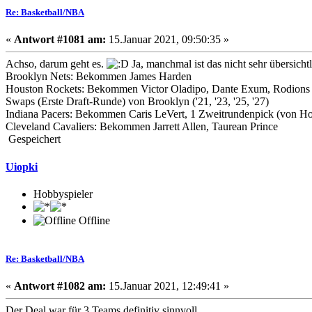
Re: Basketball/NBA
«
Antwort #1081 am:
15.Januar 2021, 09:50:35 »
Achso, darum geht es.
Ja, manchmal ist das nicht sehr übersichtl
Brooklyn Nets: Bekommen James Harden
Houston Rockets: Bekommen Victor Oladipo, Dante Exum, Rodions Kur
Swaps (Erste Draft-Runde) von Brooklyn ('21, '23, '25, '27)
Indiana Pacers: Bekommen Caris LeVert, 1 Zweitrundenpick (von Ho
Cleveland Cavaliers: Bekommen Jarrett Allen, Taurean Prince
Gespeichert
Uiopki
Hobbyspieler
Offline
Re: Basketball/NBA
«
Antwort #1082 am:
15.Januar 2021, 12:49:41 »
Der Deal war für 3 Teams definitiv sinnvoll.