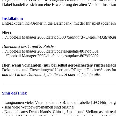
Dabei handelt es sich um eine Erweiterung der alten Version. Insbeson
Installation:
Entpackt den lnc-Ordner in die Datenbank, mit der Ihr spielt (oder ein
Hier:
…\Football Manager 2008\data\db\800
(Standard-/ Default-Datenban
Datenbank des 1. und 2. Patchs:
…\Football Manager 2008\data\updates\update-801\db\801
…\Football Manager 2008\data\updates\update-802\db\802
Hier, wenn vorhanden (nur bei selbst gespeicherten/ runtergela
Dokumente und Einstellungen\"Username"\Eigene Dateien\Sports Int
und dort in die Datenbank, die Ihr nutzt oder einfach in alle.
Sinn des Files:
- Langnamen vieler Vereine, damit z.B. in der Tabelle 1.FC Nürnberg 
- sehr viele Wettbewerbsnamen sind original
- Nationalteams Deutschlands, Chinas, Japans und Südkoreas mit real