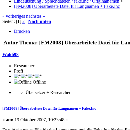
Eindeutschung / Sprachdateien / fake.lnc / Originalnamen
>
[FM2008] Überarbeitete Datei für Langnamen + Fake.Inc
« vorheriges
nächstes »
Seiten: [
1
]
2
Nach unten
Drucken
Autor
Thema: [FM2008] Überarbeitete Datei für La
Waldi98
Researcher
Profi
Offline
Übersetzer + Researcher
[FM2008] Überarbeitete Datei für Langnamen + Fake.Inc
«
am:
19.Oktober 2007, 10:23:48 »
Es gibt ein neues File für die Langnamen und die Fake.Inc für den 