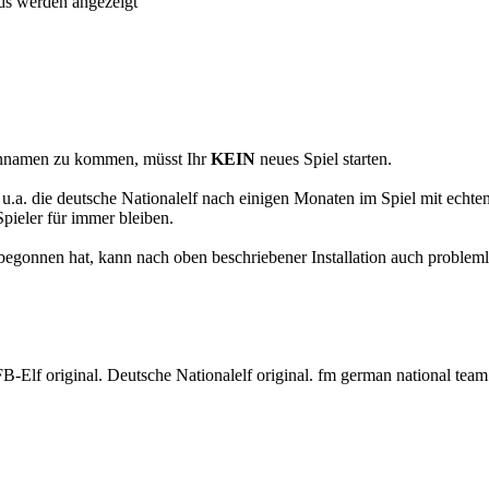
nds werden angezeigt
onnamen zu kommen, müsst Ihr
KEIN
neues Spiel starten.
n u.a. die deutsche Nationalelf nach einigen Monaten im Spiel mit echte
pieler für immer bleiben.
 begonnen hat, kann nach oben beschriebener Installation auch probleml
B-Elf original. Deutsche Nationalelf original. fm german national tea