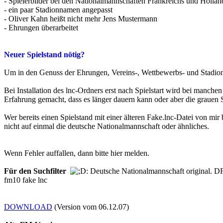
- Spielerbilder bei den Nationalmannschaften Frankreichs und Holla
- ein paar Stadionnamen angepasst
- Oliver Kahn heißt nicht mehr Jens Mustermann
- Ehrungen überarbeitet
Neuer Spielstand nötig?
Um in den Genuss der Ehrungen, Vereins-, Wettbewerbs- und Stadi
Bei Installation des lnc-Ordners erst nach Spielstart wird bei manche
Erfahrung gemacht, dass es länger dauern kann oder aber die grauen S
Wer bereits einen Spielstand mit einer älteren Fake.lnc-Datei von mir
nicht auf einmal die deutsche Nationalmannschaft oder ähnliches.
Wenn Fehler auffallen, dann bitte hier melden.
Für den Suchfilter
: Deutsche Nationalmannschaft original. DF
fm10 fake lnc
DOWNLOAD
(Version vom 06.12.07)