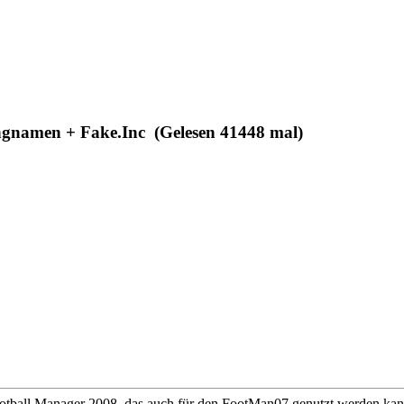
ngnamen + Fake.Inc (Gelesen 41448 mal)
Football Manager 2008, das auch für den FootMan07 genutzt werden kan