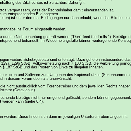
ltung des Zitatrechtes ist zu achten. Daher gilt:
tos vergewissern, dass der Rechteinhaber damit einverstanden ist.
 zum entsprechenden Bild angeben.
seiten) ist unter den o.a. Bedingungen nur dann erlaubt, wenn das Bild bei e
lenangabe ins Forum eingestellt werden.
sequente Nichtbeachtung gestraft werden ("Don't feed the Trolls."). Beiträge 
 entsprechend behandelt, im Wiederholungsfalle können weitergehende Konsequ
egen weitere Schutzgesetze sind untersagt. Dazu gehören insbesondere das Ö
29, 129a, 129b StGB, Volksverhetzung nach § 130 StGB, die Verbreitung porno
§ 187 StGB und das Posten von Links zu illegalen Inhalten.
n Raubkopien und Software zum Umgehen des Kopierschutzes (Seriennummern, 
sind in diesem Forum ebenfalls unerwünscht.
ie nicht ausdrücklich vom Forenbetreiber und dem jeweiligen Rechtsinhaber 
strator (Octavianus).
hende Beiträge nicht nur umgehend gelöscht, sondern können gegebenenfalls
t werden kann (siehe 0.4).
en werden. Diese finden sich dann im jeweiligen Unterforum oben angepinnt.