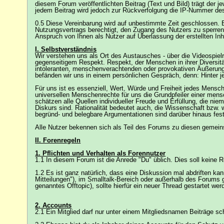
diesem Forum veröffentlichten Beitrag (Text und Bild) trägt der j
jedem Beitrag wird jedoch zur Rückverfolgung die IP-Nummer des
0.5 Diese Vereinbarung wird auf unbestimmte Zeit geschlossen. B
Nutzungsvertrags berechtigt, den Zugang des Nutzers zu sperren. D
Anspruch von Ihnen als Nutzer auf Überlassung der erstellten In
I. Selbstverständnis
Wir verstehen uns als Ort des Austausches - über die Videospie
gegenseitigem Respekt. Respekt, der Menschen in ihrer Diversität
intoleranten, menschenverachtenden oder provokativen Äußerung
befänden wir uns in einem persönlichen Gespräch, denn: Hinter
Für uns ist es essenziell, Wert, Würde und Freiheit jedes Mensc
universellen Menschenrechte für uns die Grundpfeiler einer men
schätzen alle Quellen individueller Freude und Erfüllung, die 
Diskurs sind. Rationalität bedeutet auch, die Wissenschaft bzw
begründ- und belegbare Argumentationen sind darüber hinaus feste
Alle Nutzer bekennen sich als Teil des Forums zu diesen gemei
II. Forenregeln
1. Pflichten und Verhalten als Forennutzer
1.1 In diesem Forum ist die Anrede "Du" üblich. Dies soll keine R
1.2 Es ist ganz natürlich, dass eine Diskussion mal abdriften kan
Mitteilungen"), im Smalltalk-Bereich oder außerhalb des Forums 
genanntes Offtopic), sollte hierfür ein neuer Thread gestartet wer
2. Accounts
2.1 Ein Mitglied darf nur unter einem Mitgliedsnamen Beiträge s