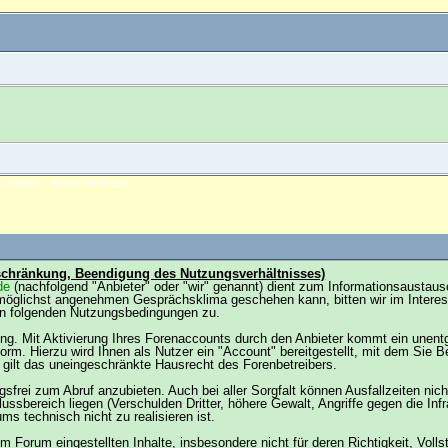
NLOGGEN
REGISTRIEREN
eschränkung, Beendigung des Nutzungsverhältnisses)
de
(nachfolgend "Anbieter" oder "wir" genannt) dient zum Informationsaustau
 möglichst angenehmen Gesprächsklima geschehen kann, bitten wir im Interess
en folgenden Nutzungsbedingungen zu.
ung. Mit Aktivierung Ihres Forenaccounts durch den Anbieter kommt ein unent
rm. Hierzu wird Ihnen als Nutzer ein "Account" bereitgestellt, mit dem Sie 
gilt das uneingeschränkte Hausrecht des Forenbetreibers.
sfrei zum Abruf anzubieten. Auch bei aller Sorgfalt können Ausfallzeiten ni
ssbereich liegen (Verschulden Dritter, höhere Gewalt, Angriffe gegen die Infras
s technisch nicht zu realisieren ist.
 Forum eingestellten Inhalte, insbesondere nicht für deren Richtigkeit, Vollst