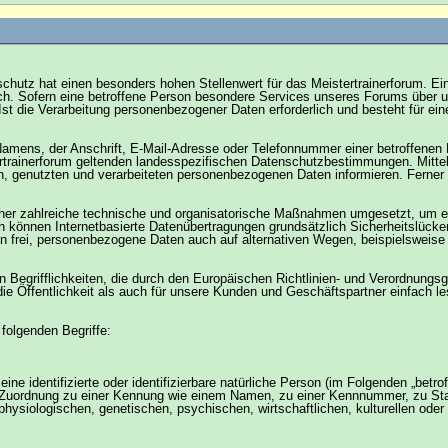
chutz hat einen besonders hohen Stellenwert für das Meistertrainerforum. Ein
h. Sofern eine betroffene Person besondere Services unseres Forums über u
st die Verarbeitung personenbezogener Daten erforderlich und besteht für ein
mens, der Anschrift, E-Mail-Adresse oder Telefonnummer einer betroffenen P
rtrainerforum geltenden landesspezifischen Datenschutzbestimmungen. Mitte
n, genutzten und verarbeiteten personenbezogenen Daten informieren. Ferner
licher zahlreiche technische und organisatorische Maßnahmen umgesetzt, um e
 können Internetbasierte Datenübertragungen grundsätzlich Sicherheitslücken
 frei, personenbezogene Daten auch auf alternativen Wegen, beispielsweise t
en Begrifflichkeiten, die durch den Europäischen Richtlinien- und Verordnu
ie Öffentlichkeit als auch für unsere Kunden und Geschäftspartner einfach l
folgenden Begriffe:
 identifizierte oder identifizierbare natürliche Person (im Folgenden „betroff
ls Zuordnung zu einer Kennung wie einem Namen, zu einer Kennnummer, zu St
iologischen, genetischen, psychischen, wirtschaftlichen, kulturellen oder soz