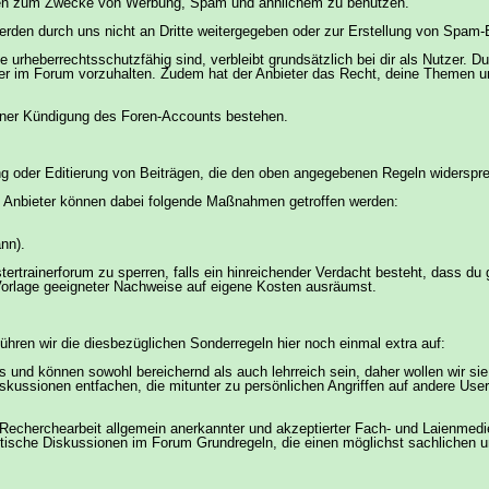
Daten zum Zwecke von Werbung, Spam und ähnlichem zu benutzen.
werden durch uns nicht an Dritte weitergegeben oder zur Erstellung von Spam-
 urheberrechtsschutzfähig sind, verbleibt grundsätzlich bei dir als Nutzer. 
ier im Forum vorzuhalten. Zudem hat der Anbieter das Recht, deine Themen un
einer Kündigung des Foren-Accounts bestehen.
ng oder Editierung von Beiträgen, die den oben angegebenen Regeln widersp
 Anbieter können dabei folgende Maßnahmen getroffen werden:
nn).
stertrainerforum zu sperren, falls ein hinreichender Verdacht besteht, dass 
rlage geeigneter Nachweise auf eigene Kosten ausräumst.
ühren wir die diesbezüglichen Sonderregeln hier noch einmal extra auf:
s und können sowohl bereichernd als auch lehrreich sein, daher wollen wir si
skussionen entfachen, die mitunter zu persönlichen Angriffen auf andere User
 Recherchearbeit allgemein anerkannter und akzeptierter Fach- und Laienmedie
itische Diskussionen im Forum Grundregeln, die einen möglichst sachlichen u