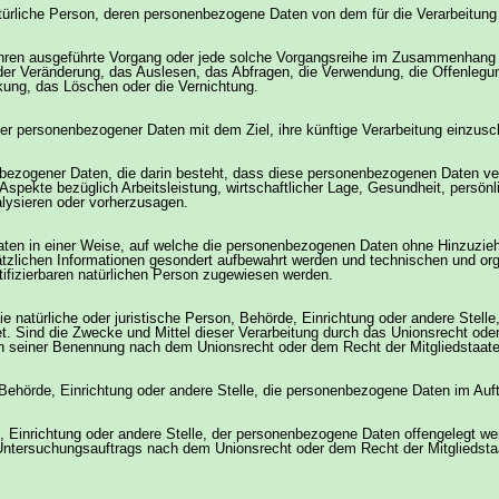
natürliche Person, deren personenbezogene Daten von dem für die Verarbeitung
rfahren ausgeführte Vorgang oder jede solche Vorgangsreihe im Zusammenhan
der Veränderung, das Auslesen, das Abfragen, die Verwendung, die Offenlegun
nkung, das Löschen oder die Vernichtung.
r personenbezogener Daten mit dem Ziel, ihre künftige Verarbeitung einzusc
enbezogener Daten, die darin besteht, dass diese personenbezogenen Daten v
spekte bezüglich Arbeitsleistung, wirtschaftlicher Lage, Gesundheit, persönli
alysieren oder vorherzusagen.
n in einer Weise, auf welche die personenbezogenen Daten ohne Hinzuziehun
tzlichen Informationen gesondert aufbewahrt werden und technischen und or
ntifizierbaren natürlichen Person zugewiesen werden.
die natürliche oder juristische Person, Behörde, Einrichtung oder andere Stel
. Sind die Zwecke und Mittel dieser Verarbeitung durch das Unionsrecht ode
en seiner Benennung nach dem Unionsrecht oder dem Recht der Mitgliedstaat
 Behörde, Einrichtung oder andere Stelle, die personenbezogene Daten im Auft
 Einrichtung oder andere Stelle, der personenbezogene Daten offengelegt wer
Untersuchungsauftrags nach dem Unionsrecht oder dem Recht der Mitgliedsta