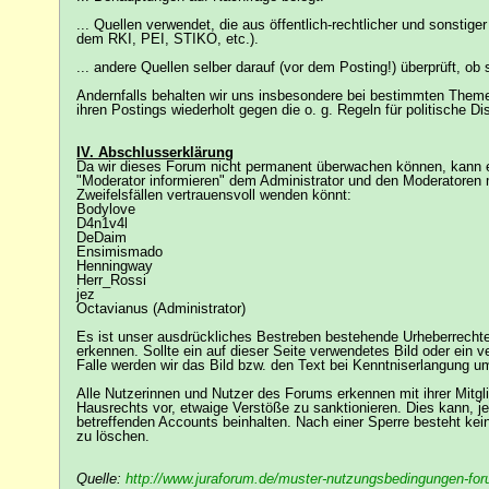
... Quellen verwendet, die aus öffentlich-rechtlicher und sonst
dem RKI, PEI, STIKO, etc.).
... andere Quellen selber darauf (vor dem Posting!) überprüft, o
Andernfalls behalten wir uns insbesondere bei bestimmten Theme
ihren Postings wiederholt gegen die o. g. Regeln für politische 
IV. Abschlusserklärung
Da wir dieses Forum nicht permanent überwachen können, kann es 
"Moderator informieren" dem Administrator und den Moderatoren me
Zweifelsfällen vertrauensvoll wenden könnt:
Bodylove
D4n1v4l
DeDaim
Ensimismado
Henningway
Herr_Rossi
jez
Octavianus (Administrator)
Es ist unser ausdrückliches Bestreben bestehende Urheberrechte v
erkennen. Sollte ein auf dieser Seite verwendetes Bild oder ein v
Falle werden wir das Bild bzw. den Text bei Kenntniserlangung um
Alle Nutzerinnen und Nutzer des Forums erkennen mit ihrer Mitg
Hausrechts vor, etwaige Verstöße zu sanktionieren. Dies kann, 
betreffenden Accounts beinhalten. Nach einer Sperre besteht ke
zu löschen.
Quelle:
http://www.juraforum.de/muster-nutzungsbedingungen-for