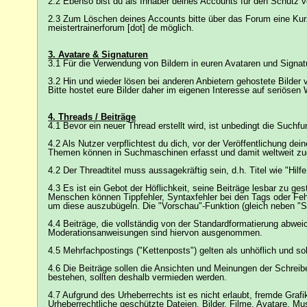
2.2 Ebenso bist du als Inhaber deines Accounts für den Schutz v
2.3 Zum Löschen deines Accounts bitte über das Forum eine Kurzm
meistertrainerforum [dot] de möglich.
3. Avatare & Signaturen
3.1 Für die Verwendung von Bildern in euren Avataren und Signat
3.2 Hin und wieder lösen bei anderen Anbietern gehostete Bilder 
Bitte hostet eure Bilder daher im eigenen Interesse auf seriösen 
4. Threads / Beiträge
4.1 Bevor ein neuer Thread erstellt wird, ist unbedingt die Suc
4.2 Als Nutzer verpflichtest du dich, vor der Veröffentlichung d
Themen können in Suchmaschinen erfasst und damit weltweit zug
4.2 Der Threadtitel muss aussagekräftig sein, d.h. Titel wie "Hi
4.3 Es ist ein Gebot der Höflichkeit, seine Beiträge lesbar zu g
Menschen können Tippfehler, Syntaxfehler bei den Tags oder Fehl
um diese auszubügeln. Die "Vorschau"-Funktion (gleich neben "Schr
4.4 Beiträge, die vollständig von der Standardformatierung abwe
Moderationsanweisungen sind hiervon ausgenommen.
4.5 Mehrfachpostings ("Kettenposts") gelten als unhöflich und s
4.6 Die Beiträge sollen die Ansichten und Meinungen der Schreib
bestehen, sollten deshalb vermieden werden.
4.7 Aufgrund des Urheberrechts ist es nicht erlaubt, fremde Gra
Urheberrechtliche geschützte Dateien, Bilder, Filme, Avatare, M