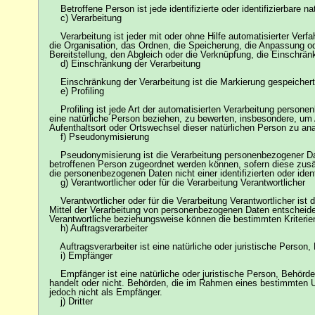
Betroffene Person ist jede identifizierte oder identifizierbare 
c) Verarbeitung
Verarbeitung ist jeder mit oder ohne Hilfe automatisierter Ve
die Organisation, das Ordnen, die Speicherung, die Anpassung o
Bereitstellung, den Abgleich oder die Verknüpfung, die Einschrä
d) Einschränkung der Verarbeitung
Einschränkung der Verarbeitung ist die Markierung gespeicherte
e) Profiling
Profiling ist jede Art der automatisierten Verarbeitung person
eine natürliche Person beziehen, zu bewerten, insbesondere, um A
Aufenthaltsort oder Ortswechsel dieser natürlichen Person zu an
f) Pseudonymisierung
Pseudonymisierung ist die Verarbeitung personenbezogener Date
betroffenen Person zugeordnet werden können, sofern diese zusä
die personenbezogenen Daten nicht einer identifizierten oder ide
g) Verantwortlicher oder für die Verarbeitung Verantwortlicher
Verantwortlicher oder für die Verarbeitung Verantwortlicher ist 
Mittel der Verarbeitung von personenbezogenen Daten entscheidet
Verantwortliche beziehungsweise können die bestimmten Kriteri
h) Auftragsverarbeiter
Auftragsverarbeiter ist eine natürliche oder juristische Person,
i) Empfänger
Empfänger ist eine natürliche oder juristische Person, Behörde,
handelt oder nicht. Behörden, die im Rahmen eines bestimmten 
jedoch nicht als Empfänger.
j) Dritter