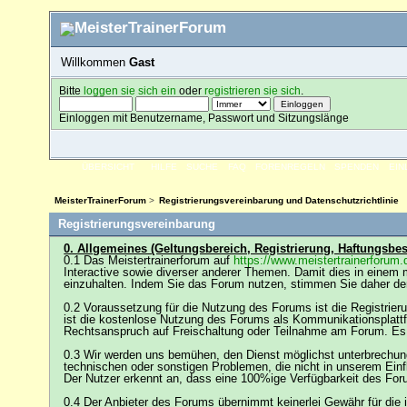
Willkommen
Gast
Bitte
loggen sie sich ein
oder
registrieren sie sich
.
Einloggen mit Benutzername, Passwort und Sitzungslänge
ÜBERSICHT
HILFE
SUCHE
FAQ
FORENREGELN
SPENDEN
EI
MeisterTrainerForum
>
Registrierungsvereinbarung und Datenschutzrichtlinie
Registrierungsvereinbarung
0. Allgemeines (Geltungsbereich, Registrierung, Haftungsb
0.1 Das Meistertrainerforum auf
https://www.meistertrainerforum.
Interactive sowie diverser anderer Themen. Damit dies in einem
einzuhalten. Indem Sie das Forum nutzen, stimmen Sie daher d
0.2 Voraussetzung für die Nutzung des Forums ist die Registrier
ist die kostenlose Nutzung des Forums als Kommunikationsplattfo
Rechtsanspruch auf Freischaltung oder Teilnahme am Forum. Es 
0.3 Wir werden uns bemühen, den Dienst möglichst unterbrechung
technischen oder sonstigen Problemen, die nicht in unserem Einflu
Der Nutzer erkennt an, dass eine 100%ige Verfügbarkeit des Forum
0.4 Der Anbieter des Forums übernimmt keinerlei Gewähr für die im