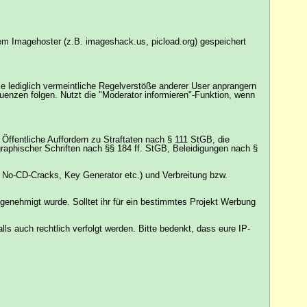
inem Imagehoster (z.B. imageshack.us, picload.org) gespeichert
die lediglich vermeintliche Regelverstöße anderer User anprangern
enzen folgen. Nutzt die "Moderator informieren"-Funktion, wenn
ffentliche Auffordern zu Straftaten nach § 111 StGB, die
graphischer Schriften nach §§ 184 ff. StGB, Beleidigungen nach §
No-CD-Cracks, Key Generator etc.) und Verbreitung bzw.
genehmigt wurde. Solltet ihr für ein bestimmtes Projekt Werbung
 auch rechtlich verfolgt werden. Bitte bedenkt, dass eure IP-