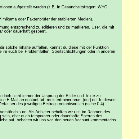
sationen aufgestellt wurden (z.B. in Gesundheitsfragen: WHO,
 Mimikama oder Faktenprüfer der etablierten Medien).
nung entsprechend zu editieren und zu markieren. User, die mit
r oder dauerhaft gesperrt.
 solche Inhalte auffallen, kannst du diese mit der Funktion
 ihr euch bei Problemfällen, Streitschlichtungen oder in anderen
 jedoch nicht immer der Ursprung der Bilder und Texte zu
ne E-Mail an contact [at] meistertrainerforum [dot] de. In diesem
rfasser des jeweiligen Beitrags verantwortlich (siehe 0.4).
verständnis an. Als Anbieter behalten wir uns im Rahmen des
 sein, aber auch temporärer oder dauerhafte Sperren des
olche auf, behalten wir uns vor, den neuen Account kommentarlos