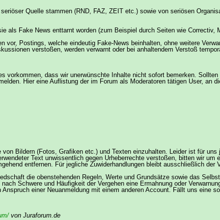
iger seriöser Quelle stammen (RND, FAZ, ZEIT etc.) sowie von seriösen Organi
b sie als Fake News enttarnt worden (zum Beispiel durch Seiten wie Correctiv,
n vor, Postings, welche eindeutig Fake-News beinhalten, ohne weitere Verwar
Diskussionen verstoßen, werden verwarnt oder bei anhaltendem Verstoß temporä
vorkommen, dass wir unerwünschte Inhalte nicht sofort bemerken. Sollten dir
lden. Hier eine Auflistung der im Forum als Moderatoren tätigen User, an die
on Bildern (Fotos, Grafiken etc.) und Texten einzuhalten. Leider ist für uns
erwendeter Text unwissentlich gegen Urheberrechte verstoßen, bitten wir um ei
gehend entfernen. Für jegliche Zuwiderhandlungen bleibt ausschließlich der Ve
liedschaft die obenstehenden Regeln, Werte und Grundsätze sowie das Selbst
je nach Schwere und Häufigkeit der Vergehen eine Ermahnung oder Verwarnung
in Anspruch einer Neuanmeldung mit einem anderen Account. Fällt uns eine s
um/
von Juraforum.de