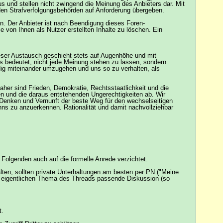
aus und stellen nicht zwingend die Meinung des Anbieters dar. Mit
den Strafverfolgungsbehörden auf Anforderung übergeben.
n. Der Anbieter ist nach Beendigung dieses Foren-
e von Ihnen als Nutzer erstellten Inhalte zu löschen. Ein
ieser Austausch geschieht stets auf Augenhöhe und mit
Das bedeutet, nicht jede Meinung stehen zu lassen, sondern
ig miteinander umzugehen und uns so zu verhalten, als
her sind Frieden, Demokratie, Rechtsstaatlichkeit und die
en und die daraus entstehenden Ungerechtigkeiten ab. Wir
 Denken und Vernunft der beste Weg für den wechselseitigen
ns zu anzuerkennen. Rationalität und damit nachvollziehbar
m Folgenden auch auf die formelle Anrede verzichtet.
alten, sollten private Unterhaltungen am besten per PN ("Meine
zum eigentlichen Thema des Threads passende Diskussion (so
t.