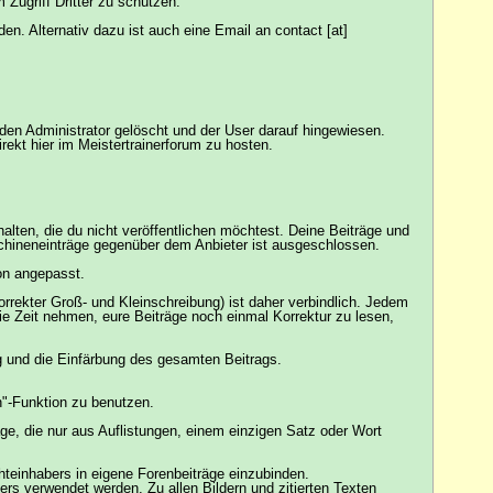
Zugriff Dritter zu schützen.
n. Alternativ dazu ist auch eine Email an contact [at]
 den Administrator gelöscht und der User darauf hingewiesen.
irekt hier im Meistertrainerforum zu hosten.
halten, die du nicht veröffentlichen möchtest. Deine Beiträge und
chineneinträge gegenüber dem Anbieter ist ausgeschlossen.
ion angepasst.
orrekter Groß- und Kleinschreibung) ist daher verbindlich. Jedem
ie Zeit nehmen, eure Beiträge noch einmal Korrektur zu lesen,
ng und die Einfärbung des gesamten Beitrags.
n"-Funktion zu benutzen.
ge, die nur aus Auflistungen, einem einzigen Satz oder Wort
hteinhabers in eigene Forenbeiträge einzubinden.
rs verwendet werden. Zu allen Bildern und zitierten Texten