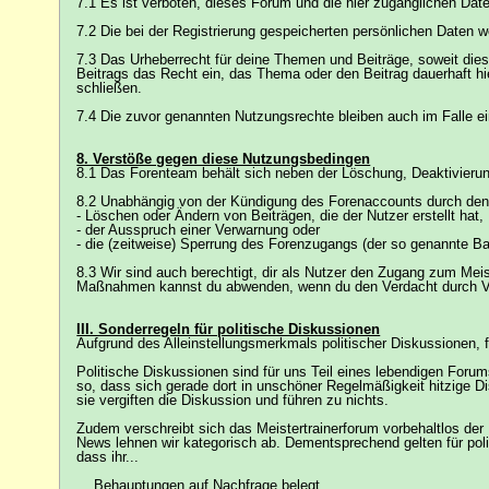
7.1 Es ist verboten, dieses Forum und die hier zugänglichen 
7.2 Die bei der Registrierung gespeicherten persönlichen Daten 
7.3 Das Urheberrecht für deine Themen und Beiträge, soweit diese
Beitrags das Recht ein, das Thema oder den Beitrag dauerhaft h
schließen.
7.4 Die zuvor genannten Nutzungsrechte bleiben auch im Falle 
8. Verstöße gegen diese Nutzungsbedingen
8.1 Das Forenteam behält sich neben der Löschung, Deaktivieru
8.2 Unabhängig von der Kündigung des Forenaccounts durch den
- Löschen oder Ändern von Beiträgen, die der Nutzer erstellt hat,
- der Ausspruch einer Verwarnung oder
- die (zeitweise) Sperrung des Forenzugangs (der so genannte Ba
8.3 Wir sind auch berechtigt, dir als Nutzer den Zugang zum Mei
Maßnahmen kannst du abwenden, wenn du den Verdacht durch Vo
III. Sonderregeln für politische Diskussionen
Aufgrund des Alleinstellungsmerkmals politischer Diskussionen, f
Politische Diskussionen sind für uns Teil eines lebendigen Forum
so, dass sich gerade dort in unschöner Regelmäßigkeit hitzige Di
sie vergiften die Diskussion und führen zu nichts.
Zudem verschreibt sich das Meistertrainerforum vorbehaltlos der
News lehnen wir kategorisch ab. Dementsprechend gelten für pol
dass ihr...
... Behauptungen auf Nachfrage belegt.