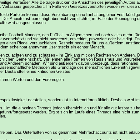
eweilige Verfasser. Alle Beiträge drücken die Ansichten des jeweiligen Autors 
 Verfassers gespeichert. Im Falle von Gesetzesverstößen werden wir diese 
eide Parteien können diese Vereinbarung ohne Einhaltung einer Frist kündige
er Anbieter ist berechtigt aber nicht verpflichtet, im Falle der Beendigung di
halte wird ausgeschlossen.
lreihe Football Manager, den Fußball im Allgemeinen und noch vieles mehr. D
 wertschätzt und sie nicht ausgrenzt, erniedrigt, provoziert oder beleidigt. 
en einen Riegel vorzuschieben. Respekt bedeutet für uns außerdem, anständ
 jedem scheinbar anonymen User steckt ein echter Mensch.
hen zu achten und zu schützen - im Einklang mit den Rechten von Anderen. Da
schlichen Gemeinschaft. Wir lehnen alle Formen von Rassismus und Vorurteil
niemand Anderem schaden. Wir sind außerdem davon überzeugt, dass rationales
. wissenschaftliche Methoden als Grundlage des menschlichen Erkenntnisgewin
r Bestandteil eines kritischen Geistes.
nsamen Werten und den Forenregeln.
espektlosigkeit darstellen, sondern ist in Internetforen üblich. Deshalb wird i
n. Um die einzelnen Threads jedoch übersichtlich und für alle gut lesbar zu h
geführt/fortgesetzt werden. Ergibt sich im Laufe eines Threads eine nicht 
den.
chreiben. Das Unterhalten von so genannten Mehrfachaccounts ist nicht erlaub