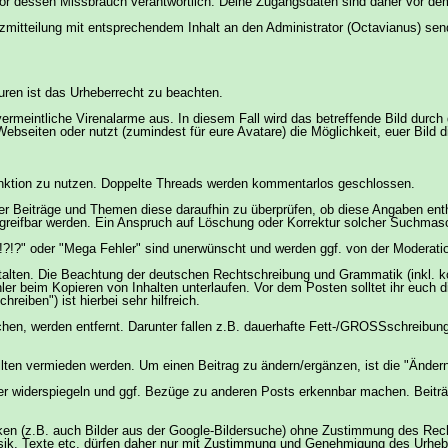
or dessen Missbrauch verantwortlich. Deine Zugangsdaten sind daher vor dem 
itteilung mit entsprechendem Inhalt an den Administrator (Octavianus) sende
uren ist das Urheberrecht zu beachten.
vermeintliche Virenalarme aus. In diesem Fall wird das betreffende Bild durch
Webseiten oder nutzt (zumindest für eure Avatare) die Möglichkeit, euer Bild d
hfunktion zu nutzen. Doppelte Threads werden kommentarlos geschlossen.
einer Beiträge und Themen diese daraufhin zu überprüfen, ob diese Angaben ent
reifbar werden. Ein Anspruch auf Löschung oder Korrektur solcher Suchmas
lfe!?!?" oder "Mega Fehler" sind unerwünscht und werden ggf. von der Moderat
estalten. Die Beachtung der deutschen Rechtschreibung und Grammatik (inkl. k
er beim Kopieren von Inhalten unterlaufen. Vor dem Posten solltet ihr euch d
eiben") ist hierbei sehr hilfreich.
ichen, werden entfernt. Darunter fallen z.B. dauerhafte Fett-/GROSSschreibu
ollten vermieden werden. Um einen Beitrag zu ändern/ergänzen, ist die "Änder
er widerspiegeln und ggf. Bezüge zu anderen Posts erkennbar machen. Beiträ
fiken (z.B. auch Bilder aus der Google-Bildersuche) ohne Zustimmung des Rec
usik, Texte etc. dürfen daher nur mit Zustimmung und Genehmigung des Urhebe