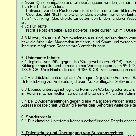
müssen Quellenangaben und Urheber angeben werden, auf die Einha
4.7a Für Bilder & Videos
Entweder vor dem Posten von nicht selbst erstellten Bildern/Fo
Oder das Bild NICHT direkt einbinden, sondern nur einen Link
4.7b "Hotlinking" (das direkte Einbetten von Bildern anderer Web
ist.
4.7c Für Texte
Nicht selbst erstellte (also kopierte) Texte dürfen nur mit Quel
4.8 Nutzer, die nur auf Provokationen aus sind, sollten durch kon
bzw. die Arbeit der Moderation imitieren, sind Spam und werden
ihr einen möglichen Regelverstoß entdeckt habt.
5. Untersagte Inhalte
5.1 Jegliche Verstöße gegen das Strafgesetzbuch (StGB) sowie g
Bildung krimineller und terroristischer Vereinigungen nach §§ 1
185 StGB, Üble Nachrede nach § 186 StGB, Verleumdungen nach 
5.2 Ausdrücklich untersagt sind Anfragen für jegliche Form vo
Unterstützung zur Verbreitung dieser. Nutzer illegaler Software 
5.3 Ebenso untersagt ist jegliche Form von Werbung oder Spam, d
im Forum machen wollen, so schreibt bitte eine PN an den Admini
5.4 Bei Zuwiderhandlungen gegen diese Maßgaben werden entsprec
Adresse gespeichert und an die jeweiligen Behörden weitergeleite
6. Sonderregeln
6.1 Für einzelne Unterforen können weiterführende Regeln erlass
7. Datenschutz und Übertragung von Nutzungsrechten