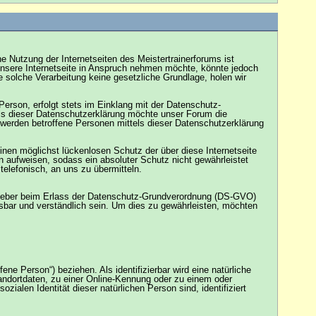
e Nutzung der Internetseiten des Meistertrainerforums ist
nsere Internetseite in Anspruch nehmen möchte, könnte jedoch
e solche Verarbeitung keine gesetzliche Grundlage, holen wir
erson, erfolgt stets im Einklang mit der Datenschutz-
ls dieser Datenschutzerklärung möchte unser Forum die
 werden betroffene Personen mittels dieser Datenschutzerklärung
inen möglichst lückenlosen Schutz der über diese Internetseite
 aufweisen, sodass ein absoluter Schutz nicht gewährleistet
elefonisch, an uns zu übermitteln.
ngsgeber beim Erlass der Datenschutz-Grundverordnung (DS-GVO)
esbar und verständlich sein. Um dies zu gewährleisten, möchten
ene Person“) beziehen. Als identifizierbar wird eine natürliche
andortdaten, zu einer Online-Kennung oder zu einem oder
ialen Identität dieser natürlichen Person sind, identifiziert