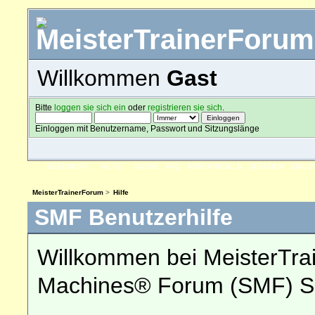
Willkommen
Gast
Bitte
loggen sie sich ein
oder
registrieren sie sich
.
Einloggen mit Benutzername, Passwort und Sitzungslänge
ÜBERSICHT
HILFE
SUCHE
FAQ
FORENREGELN
SPENDEN
EINLO
MeisterTrainerForum
>
Hilfe
SMF Benutzerhilfe
Willkommen bei MeisterTra
Machines® Forum (SMF) So