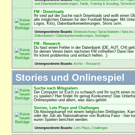
und Datenbankerweiterungen
,
Taktik, Training & Scouting
,
Technisc
FM - Downloads
Ihr seid auf der Suche nach Downloads und wollt einen Übe
alle möglichen Dateien für den Football Manager. Mit Unterf
Logos, Kits), Datenbankerweiterungen, Skins uvm.
Untergeordnete Boards
:
Eindeutschung / Sprachdateien / fake.lnc 
Editordateien / Datenbankerweiterungen
,
Sonstiges
FM - Research
Du hast einen Fehler in der Datenbank (DE, AUT, CH) ge
für deinen Verein beim nächsten FM mithelfen? Dann hier 
Ihr könnt problemlos und einfach helfen. :)
Untergeordnete Boards
:
Archiv - Research
Stories und Onlinespiel
Suche nach Mitspielern
Der Computer ist Euch zu schwach und Ihr sucht einen ri
zu spielen? Hier findet Ihr genug Konkurrenz! Das Unterf
Onlinespielen und allem, was dazu gehört.
Stories, Lets Plays und Challenges
Ob Abstiegskampf mit einem belgischen Drittligisten, Ka
oder der Job als Nationaltrainer von Burkina Faso - hier k
euren Spielen berichtet werden.
Untergeordnete Boards
:
Let's Plays
,
Challenges