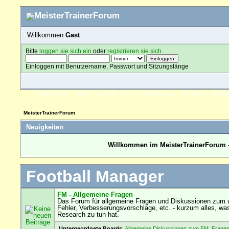
Willkommen
Gast
Bitte
loggen sie sich ein
oder
registrieren sie sich
.
Einloggen mit Benutzername, Passwort und Sitzungslänge
ÜBERSICHT
HILFE
SUCHE
FAQ
FORENREGELN
SPENDEN
EINLO
MeisterTrainerForum
Neuigkeiten
Willkommen im MeisterTrainerForum -
Football Manager
FM - Allgemeine Fragen
Das Forum für allgemeine Fragen und Diskussionen zum u
Fehler, Verbesserungsvorschläge, etc. - kurzum alles, wa
Research zu tun hat.
Untergeordnete Boards
:
Allgemeine Diskussionen zum FM
,
Fragen