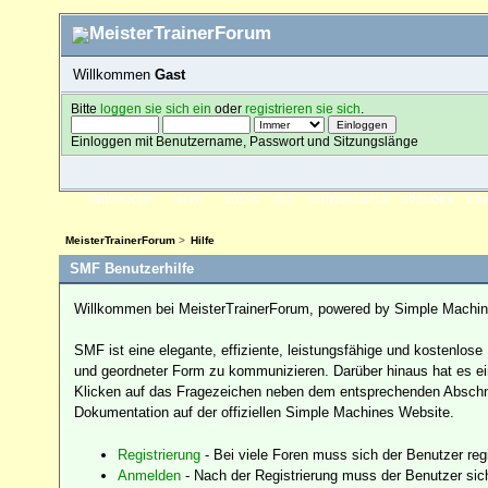
Willkommen
Gast
Bitte
loggen sie sich ein
oder
registrieren sie sich
.
Einloggen mit Benutzername, Passwort und Sitzungslänge
ÜBERSICHT
HILFE
SUCHE
FAQ
FORENREGELN
SPENDEN
EI
MeisterTrainerForum
>
Hilfe
SMF Benutzerhilfe
Willkommen bei MeisterTrainerForum, powered by Simple Machi
SMF ist eine elegante, effiziente, leistungsfähige und kostenlo
und geordneter Form zu kommunizieren. Darüber hinaus hat es ei
Klicken auf das Fragezeichen neben dem entsprechenden Abschnit
Dokumentation auf der offiziellen Simple Machines Website.
Registrierung
- Bei viele Foren muss sich der Benutzer regis
Anmelden
- Nach der Registrierung muss der Benutzer sic