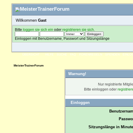
Willkommen
Gast
Bitte
loggen sie sich ein
oder
registrieren sie sich
.
Einloggen mit Benutzername, Passwort und Sitzungslänge
ÜBERSICHT
HILFE
SUCHE
FAQ
FORENREGELN
SPENDEN
EINLO
MeisterTrainerForum
Warnung!
Nur registrierte Mitgl
Bitte einloggen oder
registrie
Einloggen
Benutzernam
Passwor
Sitzungslänge in Minute