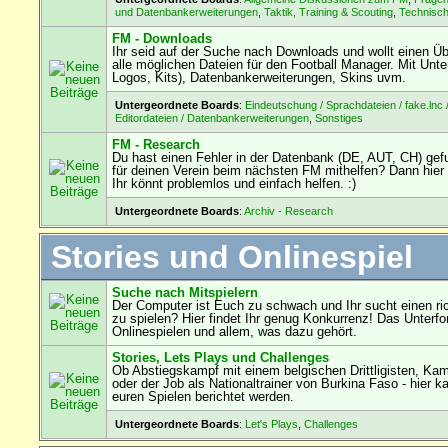
und Datenbankerweiterungen
,
Taktik, Training & Scouting
,
Technisc
FM - Downloads
Ihr seid auf der Suche nach Downloads und wollt einen Übe
alle möglichen Dateien für den Football Manager. Mit Unterf
Logos, Kits), Datenbankerweiterungen, Skins uvm.
Untergeordnete Boards
:
Eindeutschung / Sprachdateien / fake.lnc 
Editordateien / Datenbankerweiterungen
,
Sonstiges
FM - Research
Du hast einen Fehler in der Datenbank (DE, AUT, CH) ge
für deinen Verein beim nächsten FM mithelfen? Dann hier 
Ihr könnt problemlos und einfach helfen. :)
Untergeordnete Boards
:
Archiv - Research
Stories und Onlinespiel
Suche nach Mitspielern
Der Computer ist Euch zu schwach und Ihr sucht einen ri
zu spielen? Hier findet Ihr genug Konkurrenz! Das Unterf
Onlinespielen und allem, was dazu gehört.
Stories, Lets Plays und Challenges
Ob Abstiegskampf mit einem belgischen Drittligisten, Ka
oder der Job als Nationaltrainer von Burkina Faso - hier k
euren Spielen berichtet werden.
Untergeordnete Boards
:
Let's Plays
,
Challenges