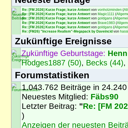
Re: [FM 2026] Kurze Frage; kurze Antwort
von
vonholzminden
(
Al
Re: [FM 2026] Kurze Frage; kurze Antwort
von
Magic1111
(
Allgem
Re: [FM 2026] Kurze Frage; kurze Antwort
von
goldgans
(
Allgeme
Re: [FM 2026] Kurze Frage; kurze Antwort
von
Brave1983
(
Allgem
Re: [FM 2026] Kurze Frage; kurze Antwort
von
goldgans
(
Allgeme
Re: (FM26) "Increase Realism"-Megapack by Daveincid
von
hass
Zukünftige Ereignisse
Zukünftige Geburtstage:
Henn
Hodges1887 (50)
,
Becks (44)
Forumstatistiken
1.043.762 Beiträge in 24.240
Neuestes Mitglied:
Fäbs90
Letzter Beitrag:
"
Re: [FM 202
)
Anzeigen der neuesten Beitr