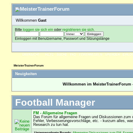
Willkommen
Gast
Bitte
loggen sie sich ein
oder
registrieren sie sich
.
Einloggen mit Benutzername, Passwort und Sitzungslänge
ÜBERSICHT
HILFE
SUCHE
FAQ
FORENREGELN
SPENDEN
EINLO
MeisterTrainerForum
Neuigkeiten
Willkommen im MeisterTrainerForum -
Football Manager
FM - Allgemeine Fragen
Das Forum für allgemeine Fragen und Diskussionen zum u
Fehler, Verbesserungsvorschläge, etc. - kurzum alles, wa
Research zu tun hat.
Untergeordnete Boards
:
Allgemeine Diskussionen zum FM
,
Fragen