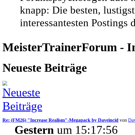
knapp: Die besten, lustigs
interessantesten Postings
MeisterTrainerForum - I
Neueste Beiträge
Re: (FM26) "Increase Realism"-Megapack by Daveincid
von
Dav
Gestern
um 15:17:56