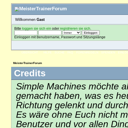
Willkommen
Gast
Bitte
loggen sie sich ein
oder
registrieren sie sich
.
Einloggen mit Benutzername, Passwort und Sitzungslänge
ÜBERSICHT
HILFE
SUCHE
FAQ
FORENREGELN
SPENDEN
EINLO
MeisterTrainerForum
Credits
Simple Machines möchte al
gemacht haben, was es heute
Richtung gelenkt und durch
Es wäre ohne Euch nicht mög
Benutzer und vor allen Din