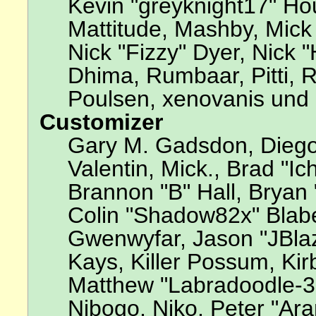
Kevin "greyknight17" Hou,
Mattitude, Mashby, Mick G
Nick "Fizzy" Dyer, Nick 
Dhima, Rumbaar, Pitti,
Poulsen, xenovanis und 
Customizer
Gary M. Gadsdon, Diego
Valentin, Mick., Brad 
Brannon "B" Hall, Bryan 
Colin "Shadow82x" Blabe
Gwenwyfar, Jason "JBla
Kays, Killer Possum, Ki
Matthew "Labradoodle-3
Nibogo, Niko, Peter "Ara