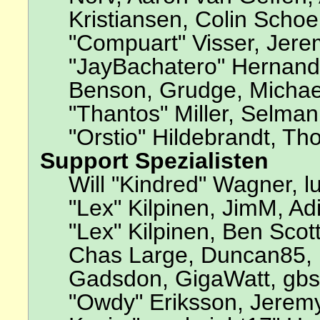
Kristiansen, Colin Scho
"Compuart" Visser, Jer
"JayBachatero" Hernande
Benson, Grudge, Michae
"Thantos" Miller, Selma
"Orstio" Hildebrandt, Th
Support Spezialisten
Will "Kindred" Wagner, lu
"Lex" Kilpinen, JimM, Adi
"Lex" Kilpinen, Ben Scot
Chas Large, Duncan85, E
Gadsdon, GigaWatt, gbso
"Owdy" Eriksson, Jeremy