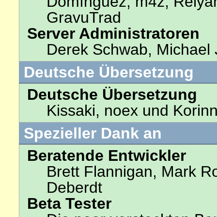
Domínguez, m4z, Relyan
GravuTrad
Server Administratoren
Derek Schwab, Michael 
Deutsche Übersetzung
Deutsche Übersetzung
Kissaki, noex und Korinn
Spezieller Dank an
Beratende Entwickler
Brett Flannigan, Mark R
Deberdt
Beta Tester