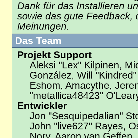
Dank für das Installieren 
sowie das gute Feedback, 
Meinungen.
Das Team
Projekt Support
Aleksi "Lex" Kilpinen, Mic
González, Will "Kindred
Eshom, Amacythe, Jerem
"metallica48423" O'Lear
Entwickler
Jon "Sesquipedalian" Sto
John "live627" Rayes, 
Norv, Aaron van Geffen, 