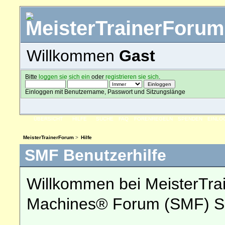
Willkommen
Gast
Bitte
loggen sie sich ein
oder
registrieren sie sich
.
Einloggen mit Benutzername, Passwort und Sitzungslänge
ÜBERSICHT
HILFE
SUCHE
FAQ
FORENREGELN
SPENDEN
EINLO
MeisterTrainerForum
>
Hilfe
SMF Benutzerhilfe
Willkommen bei MeisterTra
Machines® Forum (SMF) So