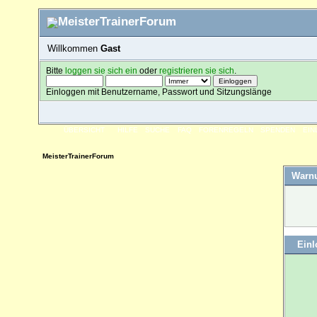
Willkommen
Gast
Bitte
loggen sie sich ein
oder
registrieren sie sich
.
Einloggen mit Benutzername, Passwort und Sitzungslänge
ÜBERSICHT
HILFE
SUCHE
FAQ
FORENREGELN
SPENDEN
EI
MeisterTrainerForum
Warn
Ein