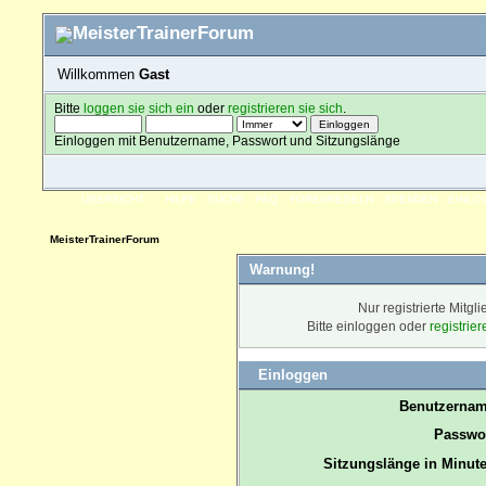
Willkommen
Gast
Bitte
loggen sie sich ein
oder
registrieren sie sich
.
Einloggen mit Benutzername, Passwort und Sitzungslänge
ÜBERSICHT
HILFE
SUCHE
FAQ
FORENREGELN
SPENDEN
EINLO
MeisterTrainerForum
Warnung!
Nur registrierte Mitgl
Bitte einloggen oder
registrie
Einloggen
Benutzernam
Passwor
Sitzungslänge in Minute