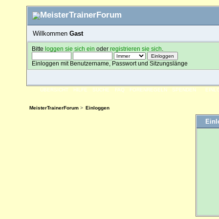
Willkommen
Gast
Bitte
loggen sie sich ein
oder
registrieren sie sich
.
Einloggen mit Benutzername, Passwort und Sitzungslänge
ÜBERSICHT
HILFE
SUCHE
FAQ
FORENREGELN
SPENDEN
EINL
MeisterTrainerForum
>
Einloggen
Ein