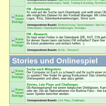
und Datenbankerweiterungen
,
Taktik, Training & Scouting
,
Technisc
FM - Downloads
Ihr seid auf der Suche nach Downloads und wollt einen Übe
alle möglichen Dateien für den Football Manager. Mit Unterf
Logos, Kits), Datenbankerweiterungen, Skins uvm.
Untergeordnete Boards
:
Eindeutschung / Sprachdateien / fake.lnc 
Editordateien / Datenbankerweiterungen
,
Sonstiges
FM - Research
Du hast einen Fehler in der Datenbank (DE, AUT, CH) ge
für deinen Verein beim nächsten FM mithelfen? Dann hier 
Ihr könnt problemlos und einfach helfen. :)
Untergeordnete Boards
:
Archiv - Research
Stories und Onlinespiel
Suche nach Mitspielern
Der Computer ist Euch zu schwach und Ihr sucht einen ri
zu spielen? Hier findet Ihr genug Konkurrenz! Das Unterf
Onlinespielen und allem, was dazu gehört.
Stories, Lets Plays und Challenges
Ob Abstiegskampf mit einem belgischen Drittligisten, Ka
oder der Job als Nationaltrainer von Burkina Faso - hier k
euren Spielen berichtet werden.
Untergeordnete Boards
:
Let's Plays
,
Challenges