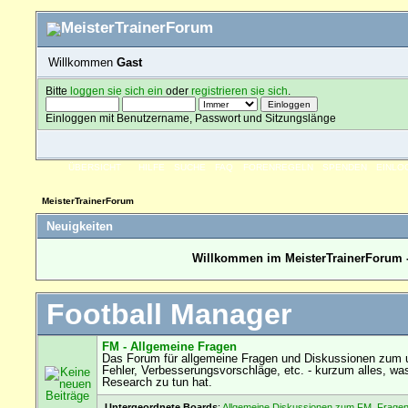
Willkommen
Gast
Bitte
loggen sie sich ein
oder
registrieren sie sich
.
Einloggen mit Benutzername, Passwort und Sitzungslänge
ÜBERSICHT
HILFE
SUCHE
FAQ
FORENREGELN
SPENDEN
EINLO
MeisterTrainerForum
Neuigkeiten
Willkommen im MeisterTrainerForum -
Football Manager
FM - Allgemeine Fragen
Das Forum für allgemeine Fragen und Diskussionen zum u
Fehler, Verbesserungsvorschläge, etc. - kurzum alles, wa
Research zu tun hat.
Untergeordnete Boards
:
Allgemeine Diskussionen zum FM
,
Fragen