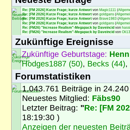
Re: [FM 2026] Kurze Frage; kurze Antwort
von
Magic1111
(
Allgem
Re: [FM 2026] Kurze Frage; kurze Antwort
von
goldgans
(
Allgeme
Re: [FM 2026] Kurze Frage; kurze Antwort
von
Brave1983
(
Allgem
Re: [FM 2026] Kurze Frage; kurze Antwort
von
goldgans
(
Allgeme
Re: (FM26) "Increase Realism"-Megapack by Daveincid
von
hass
Re: (FM26) "Increase Realism"-Megapack by Daveincid
von
Oli1
Zukünftige Ereignisse
Zukünftige Geburtstage:
Henn
Hodges1887 (50)
,
Becks (44)
Forumstatistiken
1.043.761 Beiträge in 24.240
Neuestes Mitglied:
Fäbs90
Letzter Beitrag:
"
Re: [FM 202
18:19:30 )
Anzeigen der neuesten Beitr