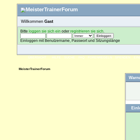
Willkommen
Gast
Bitte
loggen sie sich ein
oder
registrieren sie sich
.
Einloggen mit Benutzername, Passwort und Sitzungslänge
ÜBERSICHT
HILFE
SUCHE
FAQ
FORENREGELN
SPENDEN
EI
MeisterTrainerForum
Warn
Ein